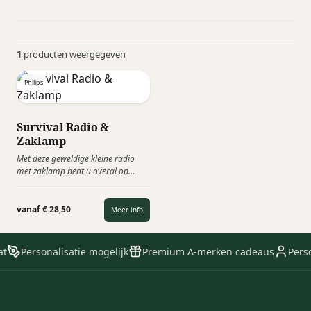
1
producten weergegeven
Philips
Survival Radio &
Zaklamp
Met deze geweldige kleine radio
met zaklamp bent u overal op
voorbereid. De uitschuifbare
antenne ontvangt AM- en FM-radio
en met de krachtige zaklamp tast u
vanaf € 28,50
Meer info
nooit in het duister. Er is zelfs een
SOS-alarm voor noodgevallen.
t
Personalisatie mogelijk
Premium A-merken cadeaus
Perso