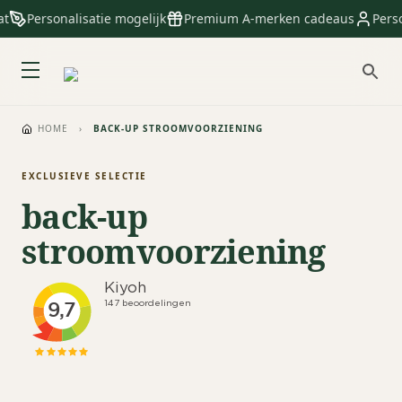
t
Personalisatie mogelijk
Premium A-merken cadeaus
Perso
HOME
›
BACK-UP STROOMVOORZIENING
EXCLUSIEVE SELECTIE
back-up
stroomvoorziening