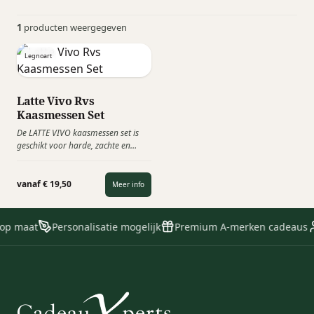
1
producten weergegeven
Legnoart
Latte Vivo Rvs
Kaasmessen Set
De LATTE VIVO kaasmessen set is
geschikt voor harde, zachte en
romige kaas. De messen zijn van
Japans staal, met de hand geslepen
en voorzien van een Stamina
vanaf € 19,50
Meer info
houten handvat. Kaasproeven
wordt een unieke ervaring!
 op maat
Personalisatie mogelijk
Premium A-merken cadeaus