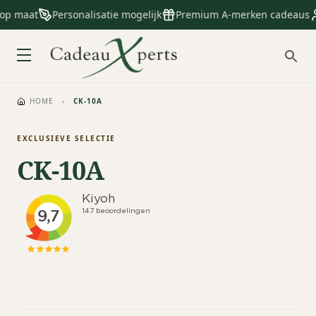
 op maat
Personalisatie mogelijk
Premium A-merken cadeaus
HOME
›
CK-10A
EXCLUSIEVE SELECTIE
CK-10A