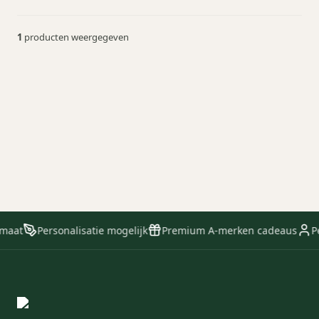
1
producten weergegeven
Titanic Draagbare
Beamer
vanaf € 122,50
Meer info
 maat
Personalisatie mogelijk
Premium A-merken cadeaus
Pe