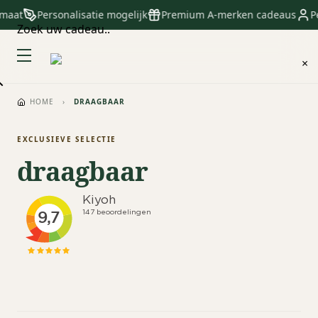
 maat
Personalisatie mogelijk
Premium A-merken cadeaus
Pe
Zoek uw cadeau..
×
HOME
›
DRAAGBAAR
EXCLUSIEVE SELECTIE
draagbaar