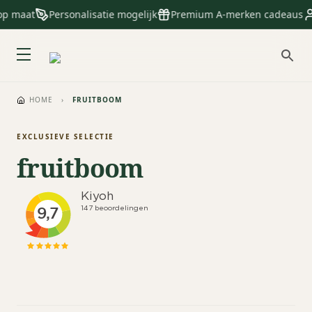
op maat
Personalisatie mogelijk
Premium A-merken cadeaus
HOME
›
FRUITBOOM
EXCLUSIEVE SELECTIE
fruitboom