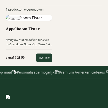
1
producten weergegeven
Fruitbomen
Appelboom Elstar
Breng uw tuin en balkon tot leven
met de Malus Domestica 'Elstar', de
populairste appelboom van
Nederland! Deze prachtige boom
trakteert u niet alleen op een
vanaf € 23,50
Meer info
sierlijke aanblik, maar ook op
heerlijke roodgele appels met een
perfect evenwicht tussen zoet en
op maat
Personalisatie mogelijk
Premium A-merken cadeaus
zuur. Een gezond & duurzaam
relatiegeschenk!