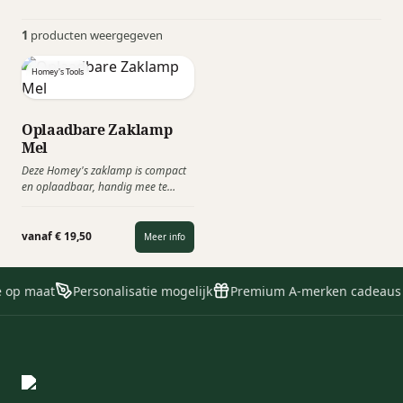
1
producten weergegeven
Homey's Tools
Oplaadbare Zaklamp
Mel
Deze Homey's zaklamp is compact
en oplaadbaar, handig mee te
nemen en heeft verschillende
lichtfuncties. De LED zaklamp is
perfect voor de klusser die graag de
vanaf € 19,50
Meer info
handen uit de mouwen steekt en
altijd met goed licht wil kunnen
werken!
e op maat
Personalisatie mogelijk
Premium A-merken cadeaus