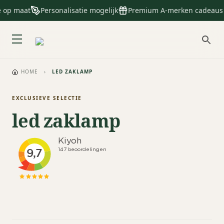
e op maat
Personalisatie mogelijk
Premium A-merken cadeaus
HOME
›
LED ZAKLAMP
EXCLUSIEVE SELECTIE
led zaklamp