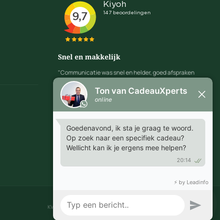
Snel en makkelijk
"Communicatie was snel en helder, goed afspraken
te maken over leveringen en proefdrukken."
MARGRIET - EMMEN
KVK 718.85.234 · BTW NL 8588.88.208.B01 · © 2026 CadeauXperts