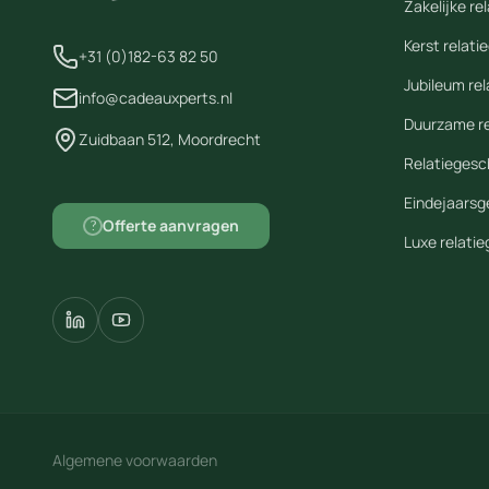
Zakelijke r
Kerst relat
+31 (0)182-63 82 50
Jubileum re
info@cadeauxperts.nl
Duurzame r
Zuidbaan 512, Moordrecht
Relatiegesc
Eindejaars
Offerte aanvragen
?
Luxe relati
Algemene voorwaarden