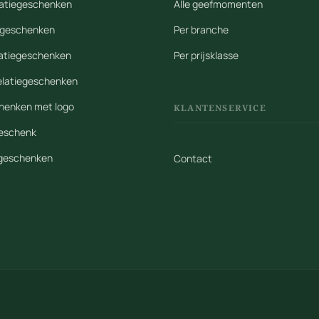
elatiegeschenken
Alle geefmomenten
iegeschenken
Per branche
latiegeschenken
Per prijsklasse
elatiegeschenken
henken met logo
KLANTENSERVICE
geschenk
egeschenken
Contact