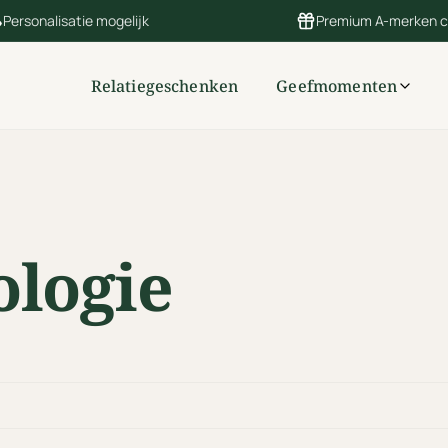
Personalisatie mogelijk
Premium A-merken 
Relatiegeschenken
Geefmomenten
ologie