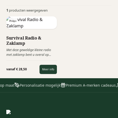
1
producten weergegeven
Philips
Survival Radio &
Zaklamp
Met deze geweldige kleine radio
met zaklamp bent u overal op
voorbereid. De uitschuifbare
antenne ontvangt AM- en FM-radio
en met de krachtige zaklamp tast u
vanaf € 28,50
Meer info
nooit in het duister. Er is zelfs een
SOS-alarm voor noodgevallen.
 op maat
Personalisatie mogelijk
Premium A-merken cadeaus