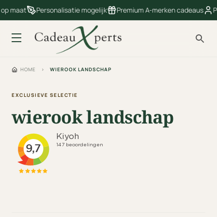
 op maat
Personalisatie mogelijk
Premium A-merken cadeaus
P
HOME
›
WIEROOK LANDSCHAP
EXCLUSIEVE SELECTIE
wierook landschap