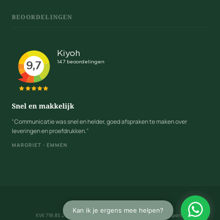
BEOORDELINGEN
Snel en makkelijk
"Communicatie was snel en helder, goed afspraken te maken over
leveringen en proefdrukken."
MARGRIET - EMMEN
Algemene voorwaarden
KVK 718.85.234 · BTW NL 8588.88.208.B01 · © 2026 CadeauXperts