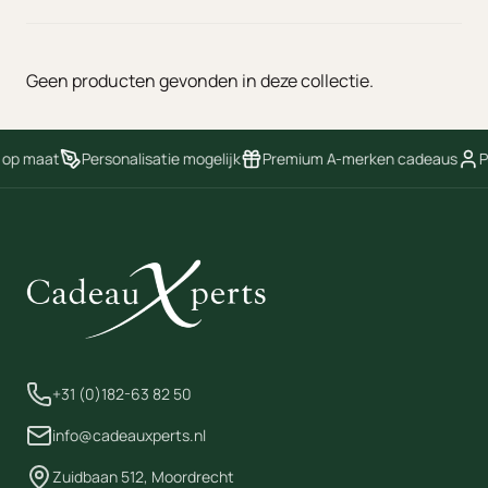
Geen producten gevonden in deze collectie.
 op maat
Personalisatie mogelijk
Premium A-merken cadeaus
P
+31 (0)182-63 82 50
info@cadeauxperts.nl
Zuidbaan 512, Moordrecht