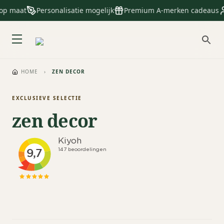
 op maat
Personalisatie mogelijk
Premium A-merken cadeaus
HOME
›
ZEN DECOR
EXCLUSIEVE SELECTIE
zen decor