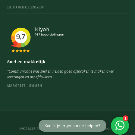
BEOORDELINGEN
Snel en makkelijk
"Communicatie was snel en helder, goed afspraken te maken over
leveringen en proefdrukken."
MARGRIET - EMMEN
Algemene voorwaarden
KVK 718.85.234 · BTW NL 8588.88.208.B01 · © 2026 CadeauXperts