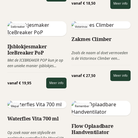
Made in Germany.
openen en te sluiten. Je zult geen
vanaf € 18,50
Meer info
frustratie hebben als je veel tijd
besteedt aan het in- en uitpakken
van het apparaat. Bovendien is
MOFT altijd bij de laptop, dus je
Icebreaker
Victorinox
hebt dezelfde mobiliteit als waar je
aan gewend bent.
Zakmes Climber
IJsblokjesmaker
IceBreaker PoP
Zoals de naam al doet vermoeden
is de Victorinox Climber een
Met de ICEBREAKER POP kun je op
Zwitsers zakmes ontwikkeld voor
een unieke manier ijsblokjes
klim- en survivalexpedities. Deze
maken. De ICEBREAKER POP is juist
Climber heeft maar liefst 14
vanaf € 27,50
Meer info
zo speciaal door de eenvoud. Je
functies van roestvrijstaal, is scherp
hoeft enkel de twee hendels aan de
vanaf € 19,95
Meer info
en sterk!
zijkanten van elkaar af te trekken
om het ijs binnenin van elkaar te
scheiden.
Mepal
Remember
Waterfles Vita 700 ml
Flow Oplaadbare
Handventilator
Op zoek naar een stijlvolle en