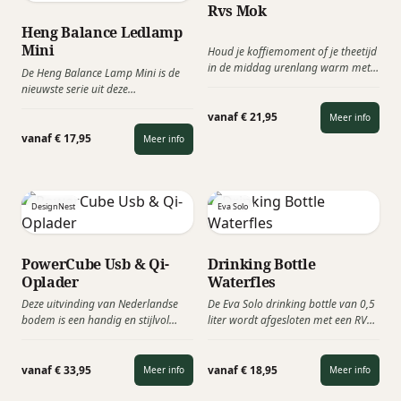
Rvs Mok
Heng Balance Ledlamp
Mini
Houd je koffiemoment of je theetijd
in de middag urenlang warm met
De Heng Balance Lamp Mini is de
de Corkcicle Mug. Of je nu de
nieuwste serie uit deze
voorkeur geeft aan koffie, warme
Ledlampenlijn van Designnest.
chocomelk of thee, deze stijlvolle
vanaf € 21,95
Meer info
Waar de meeste lampen een
mok zorgt ervoor dat je favoriete
standaardschakelaar hebben,
vanaf € 17,95
Meer info
warme drank tot wel drie uur
wordt de Heng Balance Lamp mini
lekker warm blijft.
bestuurd door twee houten kogels.
Wanneer u de onderste houten bal
optilt, wordt deze aangetrokken
DesignNest
Eva Solo
door de hangende houten bal en
blijft deze in de lucht hangen,
waarbij het licht wordt
PowerCube Usb & Qi-
Drinking Bottle
ingeschakeld.
Oplader
Waterfles
Deze uitvinding van Nederlandse
De Eva Solo drinking bottle van 0,5
bodem is een handig en stijlvol
liter wordt afgesloten met een RVS
ontworpen laadstation met een
dop. Deze drinkfles is handig mee te
kabel van 1,5 meter. Met de
nemen en worden geleverd met een
PowerCube Wireless Charger kunt u
gekleurd koord. Ideaal
vanaf € 33,95
vanaf € 18,95
Meer info
Meer info
uw telefoon eenvoudig opladen
relatiegeschenk voor evenementen
door uw telefoon op het
of beurzen, om zo de mensen meer