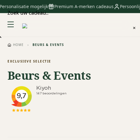
sonalisatie mogelijk
Premium A-merken cadeaus
Persoonlijk a
Zoek uw cadeau..
×
HOME
›
BEURS & EVENTS
EXCLUSIEVE SELECTIE
Beurs & Events