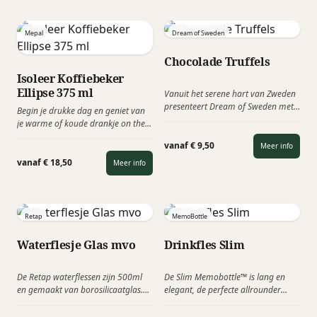
in een mum van tijd opgeladen.
Met deze Powerbank kun je je
apparaat ook met een Usb-kabel
Mepal
Dream of Sweden
opladen, zo kunnen er dus twee
apparaten tegelijk opgeladen
Chocolade Truffels
worden.
Isoleer Koffiebeker
Ellipse 375 ml
Vanuit het serene hart van Zweden
presenteert Dream of Sweden met
Begin je drukke dag en geniet van
trots „Dream of Truffles”. Elke
je warme of koude drankje on the
chocolade truffel, zorgvuldig
go met de isoleerbeker Ellipse 375
vervaardigd, geeft de pure geest
vanaf € 9,50
Meer info
ml van het Nederlandse Mepal. De
van Scandinavië weer. Ideaal
thermobeker houdt jouw drankje
vanaf € 18,50
Meer info
relatiegeschenk als bedankje, met
tot 4 uur warm of 8 uur koud en is
Pasen of als foodtoevoeging in een
natuurlijk 100% lekdicht. Eenvoudig
pakket.
om de beker open te draaien en je
ruikt het koffiearoma of de geur
Retap
MemoBottle
van jouw favoriete thee.
Waterflesje Glas mvo
Drinkfles Slim
De Retap waterflessen zijn 500ml
De Slim Memobottle™ is lang en
en gemaakt van borosilicaatglas.
elegant, de perfecte allrounder
Dit glas is meer breukvast dan
onder de drinkflessen. Maak kennis
andere soorten glas. In plaats van
met de Slim van Memobottle, de