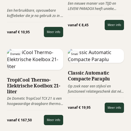
Een nieuwe manier van TIJD en
LEVEN! PARADOX heeft unieke
Een herbruikbare, opvouwbare
zandlopers, die van beneden naar
koffiebeker die je na gebruik zo in je
boven stromen en dat maakt de tijd
tas of jaszak kunt stoppen en die er
nu net een beetje anders! Het
vanaf € 8,45
Meer info
bovendien mooi uitziet. De Stojo
maakt van tijd een nieuw begrip
Pocket Cup is een stijlvolle
vanaf € 10,95
Meer info
waardoor het leuk is om actief te
drinkbeker die je overal mee
gebruiken.
naartoe kunt nemen. Hij is BPA-vrij,
lekvrij, prettig om uit te drinken en
compact op te bergen. Ingevouwen
Dometic
Smati
is de koffiebeker slechts 5
centimeter hoog!
Classic Automatic
Compacte Paraplu
TropiCool Thermo-
Elektrische Koelbox 21-
Op zoek naar een stijlvol en
liter
functioneel relatiegeschenk dat nét
even anders is dan de standaard
De Dometic TropiCool TCX 21 is een
zakelijke paraplu? De smati Classic
hoogwaardige draagbare thermo-
Automatic Black Graphic paraplu
vanaf € 19,95
Meer info
elektrische koelbox met een inhoud
combineert een modern grafisch
van maar liefst 21-liter. Deze
design met praktisch
premium koelbox combineert luxe,
vanaf € 167,50
Meer info
gebruiksgemak.
innovatie en gebruiksgemak en is
daardoor een bijzonder exclusief