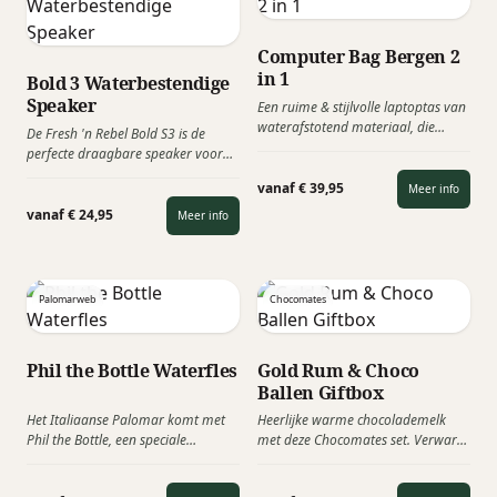
Computer Bag Bergen 2
in 1
Bold 3 Waterbestendige
Speaker
Een ruime & stijlvolle laptoptas van
waterafstotend materiaal, die
De Fresh 'n Rebel Bold S3 is de
zowel als schoudertas als rugtas
perfecte draagbare speaker voor
gedragen kan worden. Perfect voor
elk avontuur. Dankzij de IPX6
een vlotte reis van en naar je werk,
vanaf € 39,95
Meer info
waterbestendigheid hoef je je geen
of je nu de bus neemt, de fiets of
zorgen te maken over een
vanaf € 24,95
Meer info
loopt.
regenbui. Deze trendy luidspreker
kan worden voorzien van een logo
en is leverbaar in 6 kleuren.
Palomarweb
Chocomates
Phil the Bottle Waterfles
Gold Rum & Choco
Ballen Giftbox
Het Italiaanse Palomar komt met
Heerlijke warme chocolademelk
Phil the Bottle, een speciale
met deze Chocomates set. Verwarm
hervulbare waterfles, waarop alle
een beker melk, voeg daar de
gratis aftappunten van een
ingrediënten van de "Choco Mates