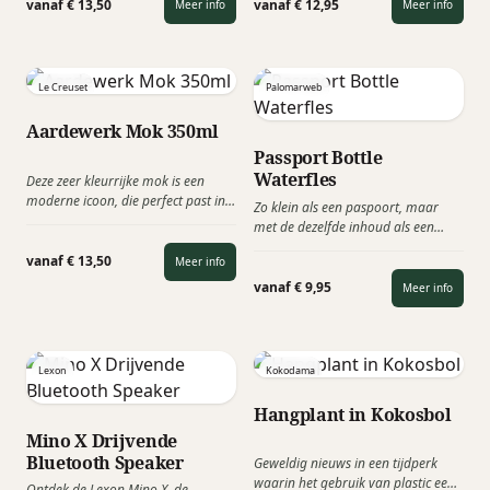
bepaalde stad staan beschreven. De
Box" aan toe en geniet van een
vanaf € 13,50
vanaf € 12,95
Meer info
Meer info
drinkfonteinen bevinden zich in
overheerlijke warme
parken, tuinen, op pleinen en langs
chocolademelk met een scheutje
de straten.
Mates Gold Rum.
Le Creuset
Palomarweb
Aardewerk Mok 350ml
Passport Bottle
Waterfles
Deze zeer kleurrijke mok is een
moderne icoon, die perfect past in
Zo klein als een paspoort, maar
de huidige Le Creuset-collectie.
met de dezelfde inhoud als een
Altijd handig een goed &
frisdrankblikje. Met deze compacte
functioneel relatiegeschenk, die
vanaf € 13,50
Meer info
waterfles heb je altijd onderweg
krasbestendig is en eenvoudig te
water op zak! Iets wat zo in je
vanaf € 9,95
Meer info
reinigen.
binnenzak van je jas past.
Lexon
Kokodama
Hangplant in Kokosbol
Mino X Drijvende
Bluetooth Speaker
Geweldig nieuws in een tijdperk
waarin het gebruik van plastic een
Ontdek de Lexon Mino X, de