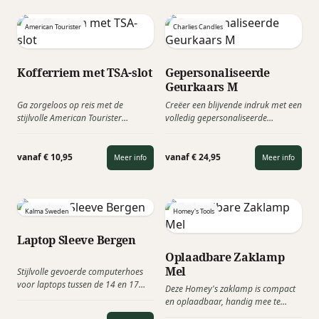
relatiegeschenk voor klanten,
medewerkers en zakelijke relaties.
American Tourister
Charlies Candles
Kofferriem met TSA-slot
Gepersonaliseerde
Geurkaars M
Ga zorgeloos op reis met de
Creëer een blijvende indruk met een
stijlvolle American Tourister
volledig gepersonaliseerde
kofferriem met TSA-slot. Deze
geurkaars als relatiegeschenk. Kies
stevige bagageriem zorgt voor
de gewenste grootte van het
extra veiligheid tijdens vliegreizen
Italiaanse glas, dan de kleur,
vanaf € 10,95
vanaf € 24,95
Meer info
Meer info
en maakt jouw koffer direct
daarna de geur en indien gewenst
herkenbaar op de bagageband.
de custom made verpakking.
Kalma Sweden
Homey's Tools
Laptop Sleeve Bergen
Oplaadbare Zaklamp
Mel
Stijlvolle gevoerde computerhoes
voor laptops tussen de 14 en 17
Deze Homey's zaklamp is compact
inch. Gemaakt van waterafstotend
en oplaadbaar, handig mee te
materiaal met waterdichte ritsen
nemen en heeft verschillende