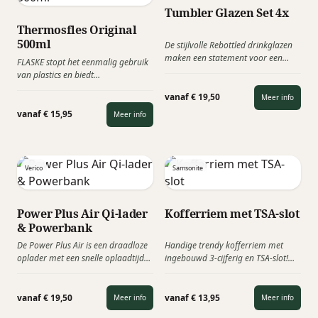
Tumbler Glazen Set 4x
Thermosfles Original
500ml
De stijlvolle Rebottled drinkglazen
maken een statement voor een
FLASKE stopt het eenmalig gebruik
circulaire economie. Niet alleen bij
van plastics en biedt
je op tafel, maar in heel Europa.
gepersonaliseerde, dubbelwandige
Dingen weggooien is
vanaf € 19,50
Meer info
rvs drinkflessen aan van de hoogste
vanzelfsprekend, maar we moeten
kwaliteit. Je neemt je FLASKE overal
vanaf € 15,95
Meer info
juist onszelf uitdagen om te kijken
mee naar toe en kunt hem altijd
wat we nog meer met afval
hervullen met allerlei soorten
kunnen. Zo zorgen we ervoor dat
dranken: water, thee, koffie, wijn,
onze planeet zo min mogelijk
etc.
Verico
Samsonite
uitgeput raakt met al haar
grondstoffen.
Power Plus Air Qi-lader
Kofferriem met TSA-slot
& Powerbank
De Power Plus Air is een draadloze
Handige trendy kofferriem met
oplader met een snelle oplaadtijd
ingebouwd 3-cijferig en TSA-slot!
en een goede
Deze Samsonite Kofferriem zorgt
prijs/kwaliteitsverhouding. Leg je
voor extra herkenbaarheid,
smartphone met Qi-technologie op
stevigheid en veiligheid voor een
vanaf € 19,50
vanaf € 13,95
Meer info
Meer info
het Icoontje in het midden en hij is
koffer.