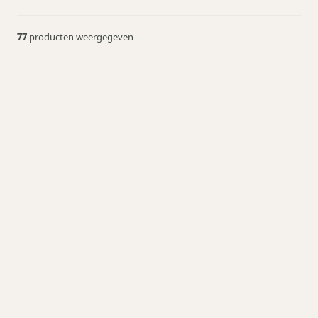
77
producten weergegeven
Hydra Ultra 5 in 1
Oplaadkabel
vanaf € 6,95
Meer info
Wijnkoeler Sleeve
vanaf € 19,50
Meer info