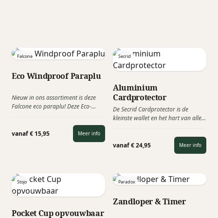
vanaf € 13,95
vanaf € 17,95
Meer info
Meer info
Falcone
Secrid
Eco Windproof Paraplu
Aluminium
Cardprotector
Nieuw in ons assortiment is deze
Falcone eco paraplu! Deze Eco-
De Secrid Cardprotector is de
paraplu beschikt over een doek dat
kleinste wallet en het hart van alle
gemaakt is van 100% gerecycled
Secrid-producten. Dankzij het
plastic afkomstig van PET flessen.
vanaf € 15,95
Meer info
gepatenteerde mechanisme geeft
met één simpele beweging
vanaf € 24,95
Meer info
trapsgewijs toegang tot je kaarten.
Een verfijnd en praktisch accessoire
dat perfect past bij uw moderne
levensstijl.
Stojo
Paradox
Zandloper & Timer
Pocket Cup opvouwbaar