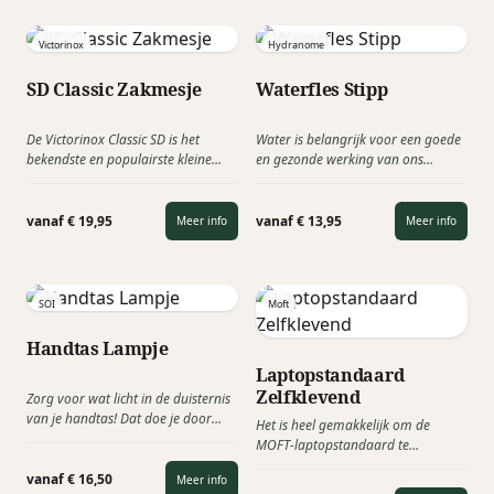
oplaadstation te plaatsen. Deze
water te laten drinken.
multifunctionele Powercube kan
Victorinox
Hydranome
niet alleen uw telefoon draadloos
opladen, maar heeft ook de optie
SD Classic Zakmesje
Waterfles Stipp
om 2 USB-poorten (A + C)
tegelijkertijd te gebruiken.
De Victorinox Classic SD is het
Water is belangrijk voor een goede
bekendste en populairste kleine
en gezonde werking van ons
zakmes van het Zwitserse merk. Al
lichaam. Water regelt de
jaren een compacte klassieker met
lichaamstemperatuur, is van groot
toch nog 7 tools. Dit is de versie met
belang bij de spijsvertering, houdt
vanaf € 19,95
vanaf € 13,95
Meer info
Meer info
een rode beschaling, maar is in 10-
uw huid mooi en soepel en zorgt
kleuren leverbaar.
voor de afvoer van afvalstoffen.
SOI
Moft
Handtas Lampje
Laptopstandaard
Zelfklevend
Zorg voor wat licht in de duisternis
van je handtas! Dat doe je door
Het is heel gemakkelijk om de
middel van het SOI handtassen
MOFT-laptopstandaard te
lampje. Het wereldwijd eerste
gebruiken en er is maar één
automatische lampje voor in je tas.
vanaf € 16,50
Meer info
seconde voor nodig om deze te