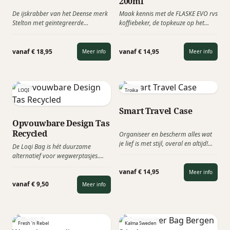
200ml
De ijskrabber van het Deense merk
Maak kennis met de FLASKE EVO rvs
Stelton met geïntegreerde
koffiebeker, de topkeuze op het
gordelsnijder is een
gebied van stijl en functionaliteit.
multifunctioneel en stijlvol
Dankzij de innovatieve
veiligheidsgereedschap voor in de
dubbelwandige schroefdeksel blijft
vanaf € 18,95
vanaf € 14,95
Meer info
Meer info
auto.
je koffie tot 12 uur lang warm of
tot 24 uur lang koud.
LOQI
Troika
Smart Travel Case
Opvouwbare Design Tas
Recycled
Organiseer en bescherm alles wat
je lief is met stijl, overal en altijd!
De Loqi Bag is hét duurzame
Dankzij deze super praktische
alternatief voor wegwerptasjes.
organizer van het Duitse Troika
Gemaakt van gerecycled polyester,
hoeft u zich geen zorgen meer te
vanaf € 14,95
Meer info
waterafstotend en verrassend sterk.
maken over de zakelijke
Deze stijlvolle tas draagt moeiteloos
vanaf € 9,50
Meer info
benodigheden bij het reizen.
tot 20 kg. Met de Loqi Bag geef je
meer dan een tas, een bewuste
keuze voor kunst, kwaliteit en
duurzaamheid.
Fresh 'n Rebel
Kalma Sweden