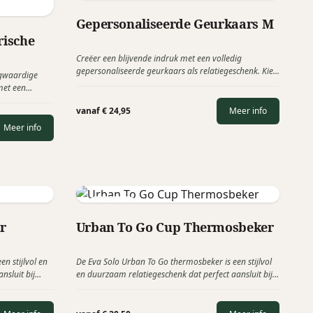
Charlies Candles
Gepersonaliseerde Geurkaars M
rische
Creëer een blijvende indruk met een volledig
gepersonaliseerde geurkaars als relatiegeschenk. Kies
ogwaardige
de gewenste grootte van het Italiaanse glas, dan de
met een
kleur, daarna de geur en indien gewenst de custom
remium
made verpakking.
vanaf € 24,95
Meer info
 gebruiksgemak
elatiegeschenk
Meer info
elaties.
Eva Solo
r
Urban To Go Cup Thermosbeker
n stijlvol en
De Eva Solo Urban To Go thermosbeker is een stijlvol
nsluit bij
en duurzaam relatiegeschenk dat perfect aansluit bij
teit én MVO.
moderne, bewuste organisaties.
et strand of
ig hebt is de