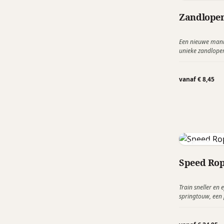
Paradox
Zandloper
Een nieuwe mani
unieke zandlope
stromen en dat m
anders! Het maakt van tijd een nieuw begrip
waardoor het leu
vanaf € 8,45
Stryve
Speed Rop
Train sneller en
springtouw, een 
intensieve cardio
geïntegreerde 36
en snel, waardoo