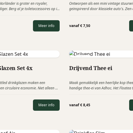
Norländer is groter en royaler,
Ontworpen als een mini vintage stuurwi
iger. Berg al je toiletaccessoires op in
geïnspireerd door klassieke auto's. Zien 
lettas van Pu-leder of vegan nubuck.
prachtig uit, ze ruiken ook heerlijk! Ha
Ierland, lage allergieën parfum oliën en 
Autogeurdispenser en één navulling in u
Meer info
vanaf € 7,50
Max Benjamin-geur, gaan tot 30 dagen
Adhoc
lazen Set 4x
Drijvend Thee ei
bottled drinkglazen maken een
Maak gemakkelijk een heerlijke kop thee
n circulaire economie. Niet alleen bij
handige thee-ei van Adhoc. Het Floatea th
r in heel Europa. Dingen weggooien is
drijven in uw glas en is perfect gebalan
 maar we moeten juist onszelf
maken van een smaakvolle kop thee hoe
kijken wat we nog meer met afval
theebladeren in het thee-ei te doen.
Meer info
vanaf € 8,45
en we ervoor dat onze planeet zo min
t raakt met al haar grondstoffen.