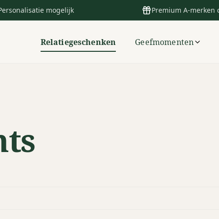
Personalisatie mogelijk
Premium A-merken 
Relatiegeschenken
Geefmomenten
nts