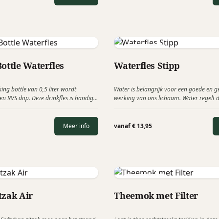
met Serie A-Drinkware die is
 elke slok te genieten en er ook nog
Hydranome
ottle Waterfles
Waterfles Stipp
ing bottle van 0,5 liter wordt
Water is belangrijk voor een goede en 
en RVS dop. Deze drinkfles is handig
werking van ons lichaam. Water regelt 
 worden geleverd met een gekleurd
lichaamstemperatuur, is van groot belan
latiegeschenk voor evenementen of
spijsvertering, houdt uw huid mooi en s
de mensen meer water te laten
voor de afvoer van afvalstoffen.
Meer info
vanaf € 13,95
Point Virgule
tzak Air
Theemok met Filter