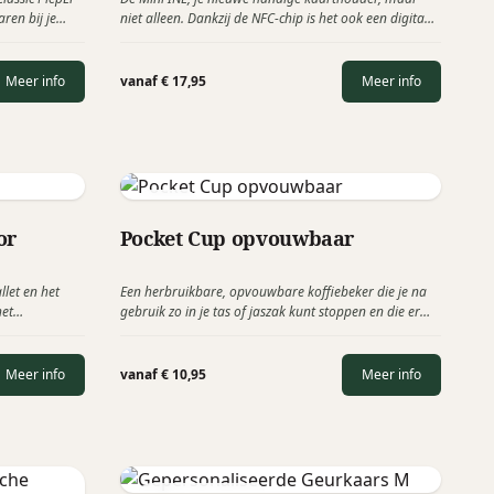
aren bij je
niet alleen. Dankzij de NFC-chip is het ook een digitaal
temperatuur
visitekaartje waarbij u informatie kunt delen zoals
gt wanneer je
contacten, sociale netwerken, links en nog veel meer!
 verkrijgbaar
Meer info
vanaf € 17,95
Meer info
en logo.
Stojo
or
Pocket Cup opvouwbaar
llet en het
Een herbruikbare, opvouwbare koffiebeker die je na
het
gebruik zo in je tas of jaszak kunt stoppen en die er
én simpele
bovendien mooi uitziet. De Stojo Pocket Cup is een
rten. Een
stijlvolle drinkbeker die je overal mee naartoe kunt
ect past bij uw
nemen. Hij is BPA-vrij, lekvrij, prettig om uit te drinken
Meer info
vanaf € 10,95
Meer info
en compact op te bergen. Ingevouwen is de
koffiebeker slechts 5 centimeter hoog!