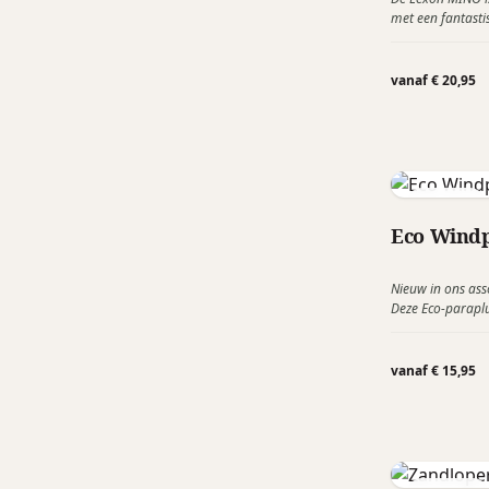
met een fantasti
speaker lijkt op 
vanaf € 20,95
Falcone
Eco Windp
Nieuw in ons ass
Deze Eco-parapl
is van 100% gere
flessen.
vanaf € 15,95