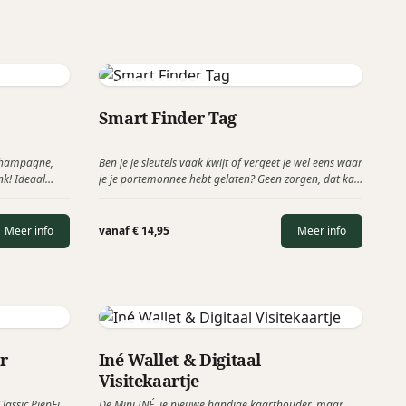
Fresh 'n Rebel
Smart Finder Tag
, Champagne,
Ben je je sleutels vaak kwijt of vergeet je wel eens waar
nk! Ideaal
je je portemonnee hebt gelaten? Geen zorgen, dat kan
tisch diner.
de beste overkomen. Met de Fresh 'n Rebel Smart
Finder houd je altijd je favoriete items in de gaten,
waar ter wereld ze ook zijn. ‬
Meer info
vanaf € 14,95
Meer info
Xoopar
r
Iné Wallet & Digitaal
Visitekaartje
lassic PiepEi
De Mini INÉ, je nieuwe handige kaarthouder, maar