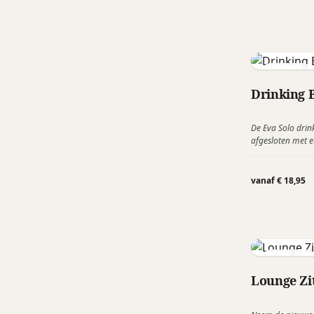
hydratatie ooit 
ontworpen om van
goed uit ziet!
Eva Solo
Drinking B
De Eva Solo drink
afgesloten met e
mee te nemen en
koord. Ideaal re
beurzen, om zo 
vanaf € 18,95
drinken.
Softybag
Lounge Zi