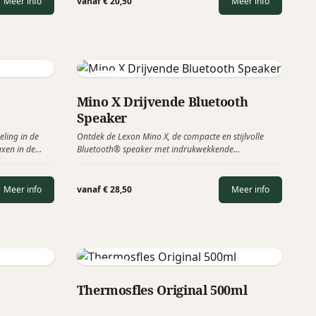
Meer info
vanaf € 20,50
Meer info
Lexon
Mino X Drijvende Bluetooth
Speaker
eling in de
Ontdek de Lexon Mino X, de compacte en stijlvolle
axen in de
Bluetooth® speaker met indrukwekkende
je favoriete
geluidskwaliteit en veelzijdigheid. Perfect om overal
oeiteloze
mee naar toe te nemen, zelfs in het zwembad dankzij
orpen om het
zijn waterbestendige en drijvende ontwerp.
Meer info
vanaf € 28,50
Meer info
 het feit dat
 te kiezen,
Flaske
Thermosfles Original 500ml