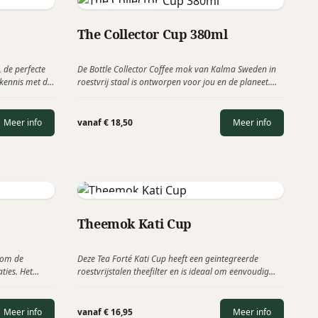
Kalma Sweden
The Collector Cup 380ml
 de perfecte
De Bottle Collector Coffee mok van Kalma Sweden in
 kennis met de
roestvrij staal is ontworpen voor jou en de planeet.
olle oplossing
Geniet van een mooie en morsvrije beker die je
drankje lang warm houdt, zowel thuis als onderweg.
Leverbaar in 7 verschillende warme kleuren en
Meer info
vanaf € 18,50
Meer info
geleverd in een mooie cadeauverpakking koker.
Tea Fortè
Theemok Kati Cup
 om de
Deze Tea Forté Kati Cup heeft een geïntegreerde
ties. Het
roestvrijstalen theefilter en is ideaal om eenvoudig
r deze
een heerlijke kop losse thee te zetten. Mooi cadeautje
met Pasen, Secretaresse dag of Dag van de
Verpleging.
Meer info
vanaf € 16,95
Meer info