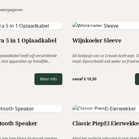
weergegeven
Le Creuset
ra 5 in 1 Oplaadkabel
Wijnkoeler Sleeve
plaadkabel heeft vijf verschillende
Dit koeljasje van Le Creuset koelt wijn
 drie apparaten op hetzelfde
maar bijvoorbeeld ook water en frisdra
nnen laden. Daarnaast heeft deze
tijdens een zomerse dag of bij een roman
sie een extra USB-C aansluiting om de
araten zonder USB-aansluiting ook
Meer info
vanaf € 19,50
en.
Brainstream
tooth Speaker
Classic PiepEi Eierwekke
 een hele kleine bluetooth speaker
Altijd het perfecte gekookte Ei met deze C