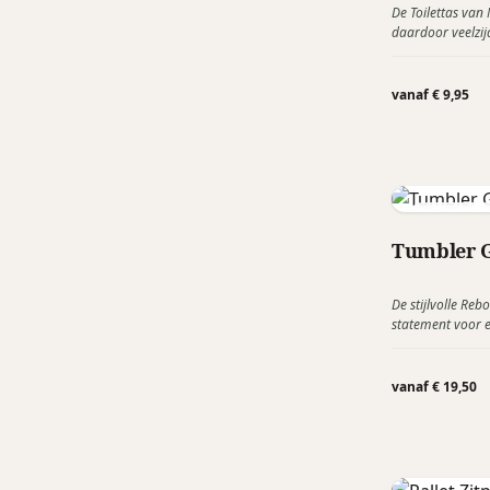
De Toilettas van 
daardoor veelzijd
deze handige toi
vanaf € 9,95
Rebottled
Tumbler G
De stijlvolle Re
statement voor ee
je op tafel, maa
vanzelfsprekend,
uitdagen om te 
vanaf € 19,50
kunnen. Zo zorg
mogelijk uitgepu