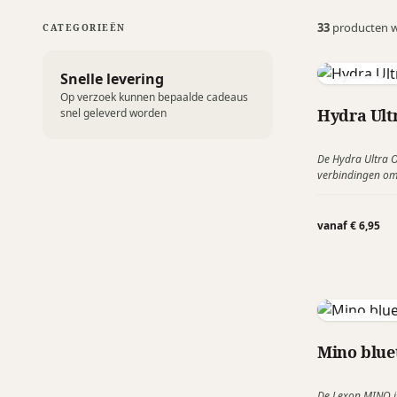
33
producten 
CATEGORIEËN
Snelle levering
Smrter
Op verzoek kunnen bepaalde cadeaus
Hydra Ult
snel geleverd worden
De Hydra Ultra O
verbindingen om
moment op te ku
nieuwe Ultra ver
toekomstige app
vanaf € 6,95
op te kunnen lad
Lexon
Mino blue
De Lexon MINO is