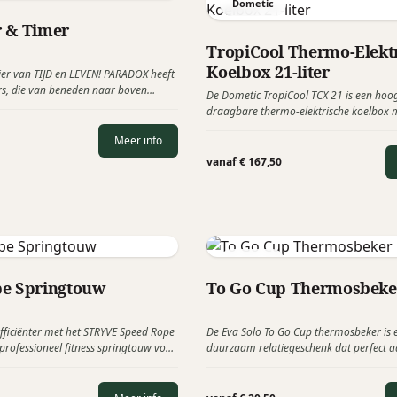
Dometic
 & Timer
TropiCool Thermo-Elekt
Koelbox 21-liter
er van TIJD en LEVEN! PARADOX heeft
rs, die van beneden naar boven
De Dometic TropiCool TCX 21 is een ho
aakt de tijd nu net een beetje
draagbare thermo-elektrische koelbox 
inhoud van maar liefst 21-liter. Deze p
k is om actief te gebruiken.
Meer info
koelbox combineert luxe, innovatie en
en is daardoor een bijzonder exclusief r
vanaf € 167,50
voor klanten, medewerkers en zakelijke r
Eva Solo
e Springtouw
To Go Cup Thermosbeke
 efficiënter met het STRYVE Speed Rope
De Eva Solo To Go Cup thermosbeker is ee
professioneel fitness springtouw voor
duurzaam relatiegeschenk dat perfect aa
- en conditietraining. Dankzij het
bedrijven die waarde hechten aan kwali
0° kogellager draait het touw soepel
Lekker slenteren door de bossen, over h
r je eenvoudig ritme en snelheid
gewoon op kantoor Het enige wat je nod