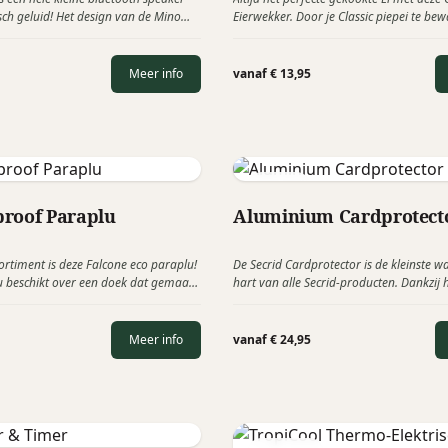
sch geluid! Het design van de Mino
Eierwekker. Door je Classic piepei te bew
een Nespressocupje, is net ietsje groter.
gewone eieren zal deze altijd dezelfde 
hebben waardoor je het perfecte ei krij
hem gebruikt. De Classic piepeieren zijn
Meer info
vanaf € 13,95
in 15 effen kleuren en te voorzien van e
Secrid
roof Paraplu
Aluminium Cardprotect
ortiment is deze Falcone eco paraplu!
De Secrid Cardprotector is de kleinste wa
u beschikt over een doek dat gemaakt
hart van alle Secrid-producten. Dankzij 
cycled plastic afkomstig van PET
gepatenteerde mechanisme geeft met é
beweging trapsgewijs toegang tot je kaa
verfijnd en praktisch accessoire dat perf
Meer info
vanaf € 24,95
moderne levensstijl.