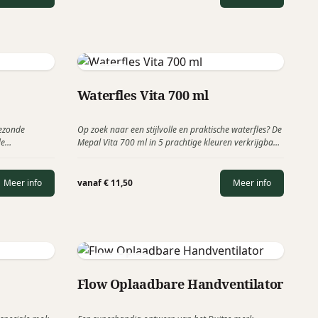
Mepal
Waterfles Vita 700 ml
gezonde
Op zoek naar een stijlvolle en praktische waterfles? De
de
Mepal Vita 700 ml in 5 prachtige kleuren verkrijgbaar,
g bij de
is de perfecte keuze. Deze waterfles heeft twee
oepel en zorgt
openingen, waardoor je gemakkelijk kunt drinken,
vullen en schoonmaken.
Meer info
vanaf € 11,50
Meer info
Remember
Flow Oplaadbare Handventilator