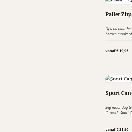
Softybag
Pallet Zit
Of u nu naar het
bergen maakt of
de Softybag zal u
zoek bent naar 
nieuwste versie 
vanaf € 19,95
soort poef of kr
en vissen.
Corkcicle
Sport Can
Zeg maar dag teg
Corkcicle Sport C
Deze trendy drin
geïsoleerd roest
koud en tot 12 uu
vanaf € 31,50