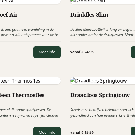
MemoBottle
poef Air
Drinkfles Slim
 strand gaat, een wandeling in de
De Slim Memobottle™ is lang en elegant,
 gewoon wilt ontspannen voor de tv,
allrounder onder de drinkflessen. Maak
w favoriete metgezel zijn als u op
Slim van Memobottle, de slanke en stijlv
gemakkelijke ontspanning. Deze
om onderweg gehydrateerd te blijven.
noemen ze de Softybag Pallet en is een
Meer info
vanaf € 24,95
uk, ideaal toepasbaar bij bv kamperen
MikaMax
teen Thermosfles
Draadloos Springtouw
en al die saaie sportflessen. De
Steeds mee bedrijven bekommeren zich
anteen is stijlvol en super functioneel.
gezondheid van hun medewerkers & rela
kfles is gemaakt van 3-wandig
wireless springtouw van MikaMax is voo
vrijstaal en houdt je drank 25 uur
tendens een ideaal relatiegeschenk.
r lang heet. Activeer je beste
Meer info
vanaf € 15,50