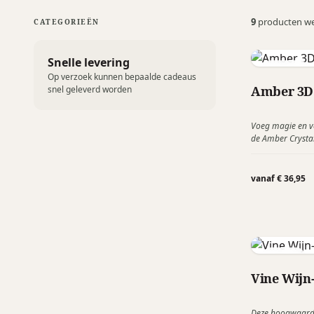
9
producten w
CATEGORIEËN
Snelle levering
Gingko
Op verzoek kunnen bepaalde cadeaus
Amber 3D 
snel geleverd worden
Voeg magie en v
de Amber Crystal
Amber straalt ee
de 3D-lasergegra
een ingewikkeld 
vanaf € 36,95
Adhoc
Vine Wijn
Deze hoogwaardi