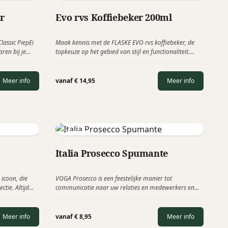
Flaske
r
Evo rvs Koffiebeker 200ml
lassic PiepEi
Maak kennis met de FLASKE EVO rvs koffiebeker, de
aren bij je
topkeuze op het gebied van stijl en functionaliteit.
temperatuur
Dankzij de innovatieve dubbelwandige schroefdeksel
gt wanneer je
blijft je koffie tot 12 uur lang warm of tot 24 uur lang
 verkrijgbaar
koud.
Meer info
vanaf € 14,95
Meer info
en logo.
Voga
Italia Prosecco Spumante
 icoon, die
VOGA Prosecco is een feestelijke manier tot
ctie. Altijd
communicatie naar uw relaties en medewerkers en
schenk, die
kan op vele momenten ingezet worden als
n.
relatiecadeau. Bij Prosecco gaat het uiteraard vooral
om met vrienden lekker bij te kletsen en ervan te
Meer info
vanaf € 8,95
Meer info
genieten. Een frivool, opgewekt en bruisend glas.