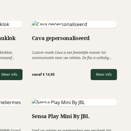
Cava Movisa
auklok
Cava gepersonaliseerd
 klokken,
Custom made Cava is een feestelijke manier tot
 massief
communicatie naar uw relaties. De fles is volledig
t zijn. In tijd
voorzien van uw bedrijfslogo of foto. Een creatieve
iecadeau!
manier om vreugdevol herinnerd te worden.
Meer info
vanaf € 14,95
Meer info
Kooduu
Sensa Play Mini By JBL
GHEMME Grand
Geef uw relaties en medewerkers een geschenk dat