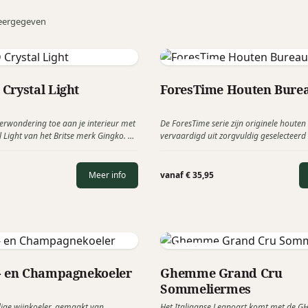
eergegeven
Woodsea
Crystal Light
ForesTime Houten Bure
erwondering toe aan je interieur met
De ForesTime serie zijn originele houten
 Light van het Britse merk Gingko. De
vervaardigd uit zorgvuldig geselecteerd
n zacht en rustgevend licht uit door
eikenhout. Dichter bij de natuur kunt u nie
veerde kristallen bol, versierd met
van duurzaamheid is dit het juiste relat
gedetailleerd ontwerp!
Meer info
vanaf € 35,95
Legnoart
- en Champagnekoeler
Ghemme Grand Cru
Sommeliermes
ge wijnkoeler, gemaakt van
Het Italiaanse Legnoart komt met de 