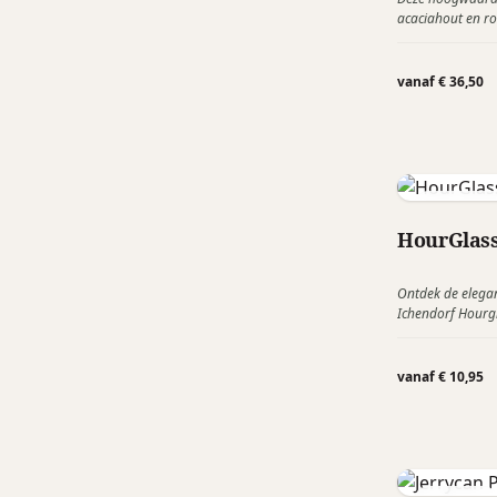
acaciahout en roe
gekoelde wijn 2 t
drinktemperatuur 
vanaf € 36,50
Ichendorf 
HourGlass
Ontdek de elega
Ichendorf Hourgl
zandloper uit de
bekroonde Denis 
verfijnde rookgri
vanaf € 10,95
voegt een vleugje