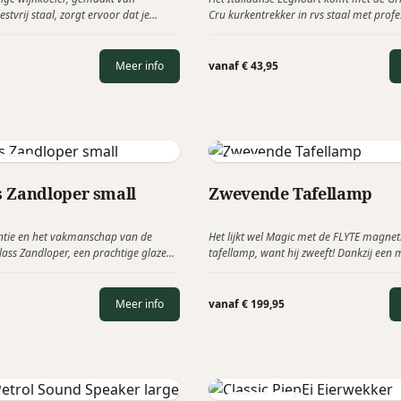
stvrij staal, zorgt ervoor dat je
Cru kurkentrekker in rvs staal met profe
ot 3 uur op de perfecte serveer- en
spiraal en een dubbel scharnier. Het ont
blijft.
en samen ontwikkeld samen met de bek
Sommeliers.
Meer info
vanaf € 43,95
Milano
Flyte
 Zandloper small
Zwevende Tafellamp
ntie en het vakmanschap van de
Het lijkt wel Magic met de FLYTE magnet
ass Zandloper, een prachtige glazen
tafellamp, want hij zweeft! Dankzij een
 Times serie, ontworpen door de
veld tussen lichtbron en voet zweeft het
Guidone. Deze zandloper, met zijn
de lamp. Zeker weten dat iedere relatie
js en roze kleuren en fraaie riblijnen,
kijkt.
Meer info
vanaf € 199,95
 cachet toe aan elk interieur.