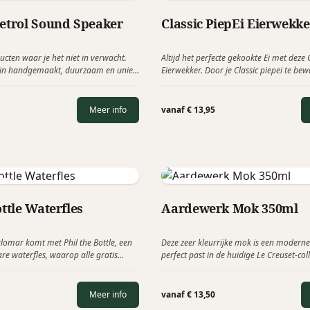
Brainstream
Petrol Sound Speaker
Classic PiepEi Eierwekke
ucten waar je het niet in verwacht.
Altijd het perfecte gekookte Ei met deze C
zijn handgemaakt, duurzaam en uniek.
Eierwekker. Door je Classic piepei te bew
n we ook jouw eigen custom made
gewone eieren zal deze altijd dezelfde 
n jouw gitaar, koffer, buizenradio of
hebben waardoor je het perfecte ei krij
 je inspireren!
hem gebruikt. De Classic piepeieren zijn
Meer info
vanaf € 13,95
in 15 effen kleuren en te voorzien van e
eb
Le Creuset
ottle Waterfles
Aardewerk Mok 350ml
alomar komt met Phil the Bottle, een
Deze zeer kleurrijke mok is een moderne
are waterfles, waarop alle gratis
perfect past in de huidige Le Creuset-colle
 een bepaalde stad staan beschreven.
handig een goed & functioneel relatiege
n bevinden zich in parken, tuinen, op
krasbestendig is en eenvoudig te reinige
de straten.
Meer info
vanaf € 13,50