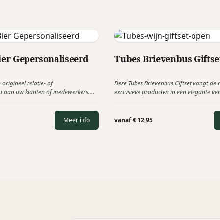
Bier Gepersonaliseerd
Tubes Brievenbus Giftse
 origineel relatie- of
Deze Tubes Brievenbus Giftset vangt de 
u aan uw klanten of medewerkers.
exclusieve producten in een elegante v
s maakt u uw gepersonaliseerde
te genieten van al het moois in het leve
ier! Wat drinkt u het liefst? Blond,
is gebaseerd op het ‘verpakken’ van excl
 toch liever de hoppige Tripel Bier?
theemelanges, kruiden of oliën in een se
Meer info
vanaf € 12,95