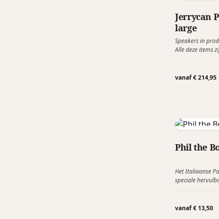
JerryCan
Jerrycan 
large
Speakers in prod
Alle deze items 
Daarnaast make
geluid. Dit kan i
wat dan ook. Laat
vanaf € 214,95
Palomarw
Phil the B
Het Italiaanse P
speciale hervulb
aftappunten van
De drinkfonteine
pleinen en langs 
vanaf € 13,50