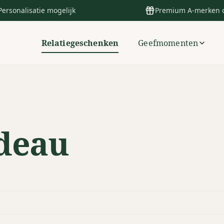
Personalisatie mogelijk
Premium A-merken 
Relatiegeschenken
Geefmomenten
deau