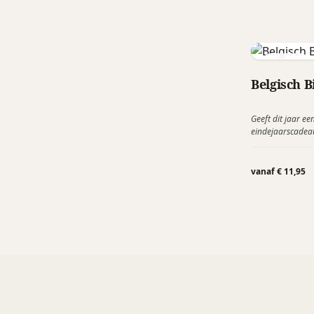
M.Y.O.S.
Belgisch 
Geeft dit jaar een
eindejaarscadea
Met CadeauXpert
flessen Belgisch B
Dubbel Donker of
vanaf € 11,95