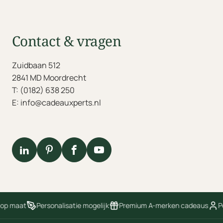
Contact & vragen
Zuidbaan 512
2841 MD Moordrecht
T: (0182) 638 250
E: info@cadeauxperts.nl
 op maat
Personalisatie mogelijk
Premium A-merken cadeaus
Pe