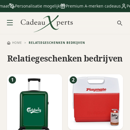
maat
Personalisatie mogelijk
Premium A-merken cadeaus
Per
HOME
>
RELATIEGESCHENKEN BEDRIJVEN
Relatiegeschenken bedrijven