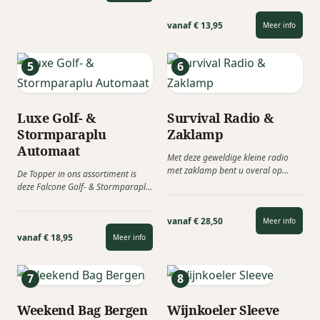
vanaf € 13,95
Meer info
Luxe Golf- &
Survival Radio &
Stormparaplu
Zaklamp
Automaat
Met deze geweldige kleine radio
met zaklamp bent u overal op
De Topper in ons assortiment is
voorbereid. De uitschuifbare
deze Falcone Golf- & Stormparaplu!
antenne...
Deze paraplu is van...
vanaf € 28,50
Meer info
vanaf € 18,95
Meer info
Weekend Bag Bergen
Wijnkoeler Sleeve