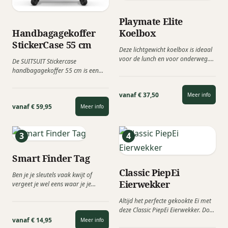
Playmate Elite
Koelbox
Handbagagekoffer
StickerCase 55 cm
Deze lichtgewicht koelbox is ideaal
voor de lunch en voor onderweg.
De SUITSUIT Stickercase
Igloo komt met dit...
handbagagekoffer 55 cm is een
uniek en opvallend relatiegeschenk
dat perfect is...
vanaf € 37,50
Meer info
vanaf € 59,95
Meer info
Smart Finder Tag
Classic PiepEi
Ben je je sleutels vaak kwijt of
Eierwekker
vergeet je wel eens waar je je
portemonnee...
Altijd het perfecte gekookte Ei met
deze Classic PiepEi Eierwekker. Door
je Classic piepei te...
vanaf € 14,95
Meer info