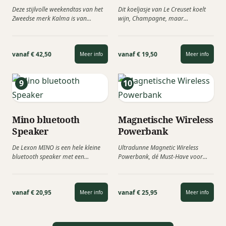
Deze stijlvolle weekendtas van het
Dit koeljasje van Le Creuset koelt
Zweedse merk Kalma is van
wijn, Champagne, maar
waterafstotend materiaal dat je
bijvoorbeeld ook water en
spullen...
frisdrank! Ideaal...
vanaf € 42,50
vanaf € 19,50
Meer info
Meer info
Mino bluetooth
Magnetische Wireless
Speaker
Powerbank
De Lexon MINO is een hele kleine
Ultradunne Magnetic Wireless
bluetooth speaker met een
Powerbank, dé Must-Have voor
fantastisch geluid! Het design...
onderweg! Laad overal moeiteloos
op met deze Fresh...
vanaf € 20,95
vanaf € 25,95
Meer info
Meer info