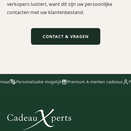
verkopers luistert, want dit zijn uw persoonlijke
contacten met uw klantenbestand.
CONTACT & VRAGEN
maat
Personalisatie mogelijk
Premium A-merken cadeaus
Pe