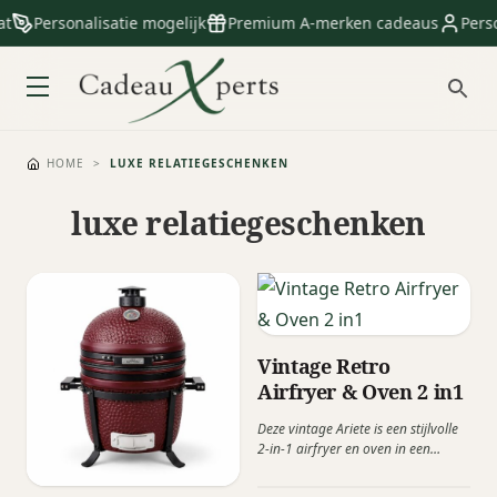
Personalisatie mogelijk
Premium A-merken cadeaus
Persoon
HOME
>
LUXE RELATIEGESCHENKEN
luxe relatiegeschenken
Vintage Retro
Airfryer & Oven 2 in1
Deze vintage Ariete is een stijlvolle
2-in-1 airfryer en oven in een
prachtig retro-design, waarmee...