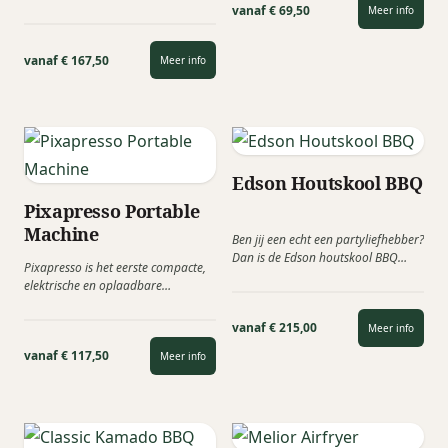
elektrische koelbox met een inhoud
vanaf € 69,50
Meer info
van...
vanaf € 167,50
Meer info
Edson Houtskool BBQ
Pixapresso Portable
Machine
Ben jij een echt een partyliefhebber?
Dan is de Edson houtskool BBQ
Pixapresso is het eerste compacte,
ongetwijfeld iets voor...
elektrische en oplaadbare
espressomachine van het merk
Wacaco. Het combineert...
vanaf € 215,00
Meer info
vanaf € 117,50
Meer info