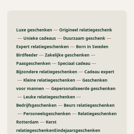
—
Luxe geschenken
Origineel relatiegeschenk
—
—
—
Unieke cadeaus
Duurzaam geschenk
—
Expert relatiegeschenken
Born in Sweden
—
—
Birdfeeder
Zakelijke geschenken
—
—
Paasgeschenken
Speciaal cadeau
—
Bijzondere relatiegeschenken
Cadeau expert
—
—
Kleine relatiegeschenken
Geschenken
—
voor mannen
Gepersonaliseerde geschenken
—
—
Leuke relatiegeschenken
—
Bedrijfsgeschenken
Beurs relatiegeschenken
—
—
Personeelsgeschenken
Relatiegeschenken
—
Rotterdam
Kerst
relatiegeschenken
Eindejaarsgeschenken