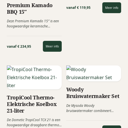
Premium Kamado
vanaf € 119,95
Meer info
BBQ 15″
Deze Premium Kamado 15″ is een
hoogwaardige keramische
barbecue waarmee je kunt grillen,
roken, bakken,...
vanaf € 234,95
Meer info
Woody
Bruiswatermaker Set
TropiCool Thermo-
Elektrische Koelbox
De Mysoda Woody
21-liter
bruiswatermaker combineert
Scandinavisch design met
De Dometic TropiCool TCX 21 is een
duurzaamheid. Met dit stijlvolle
hoogwaardige draagbare thermo-
toestel maak je...