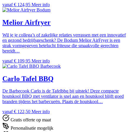
vanaf
€
124,95
Meer info
Bodum
Melior Airfryer
Wil je je collega’s of zakelijke relaties verrassen met een innovatief
en gezond bedrijfsgeschenk? De Bodum Melior AirFryer is een
strak vormgegeven hetelucht friteuse die smaakvolle gerechten
bereidt…
vanaf
€
109,95
Meer info
Barbecook
Carlo Tafel BBQ
De Barbecook Carlo is de Tafelbbq bij uitstek! Deze compacte
houtskool BBQ met ventilator is snel aan en houtskool blijft goed
branden tijdens het barbecueën. Plaats de houtskool…
vanaf
€
122,50
Meer info
Gratis offerte op maat
Personalisatie mogelijk