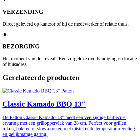
VERZENDING
Direct geleverd op kantoor of bij de medewerker of relatie thuis.
06
BEZORGING
Het moment van de 'reveal'. Een zorgeloze overhandiging op locatie
of huisadres.
Gerelateerde producten
Patton
Classic Kamado BBQ 13″
De Patton Classic Kamado 13" biedt een veelzijdige barbecue-
ervaring met een grilloppervlak van 28 cm. Perfect voor grillen,
roken, bakken of slow-cooken met uitstekende temperatuurregeling
en gelijkmatige garing.