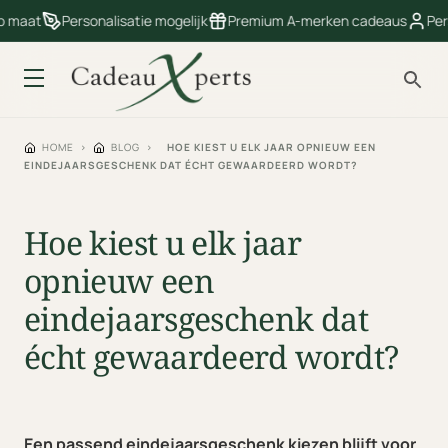
 maat
Personalisatie mogelijk
Premium A-merken cadeaus
Perso
HOME
>
BLOG
>
HOE KIEST U ELK JAAR OPNIEUW EEN
EINDEJAARSGESCHENK DAT ÉCHT GEWAARDEERD WORDT?
Hoe kiest u elk jaar
opnieuw een
eindejaarsgeschenk dat
écht gewaardeerd wordt?
Een passend eindejaarsgeschenk kiezen blijft voor