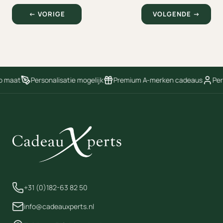
← VORIGE
VOLGENDE →
 maat
Personalisatie mogelijk
Premium A-merken cadeaus
Perso
+31 (0)182-63 82 50
info@cadeauxperts.nl