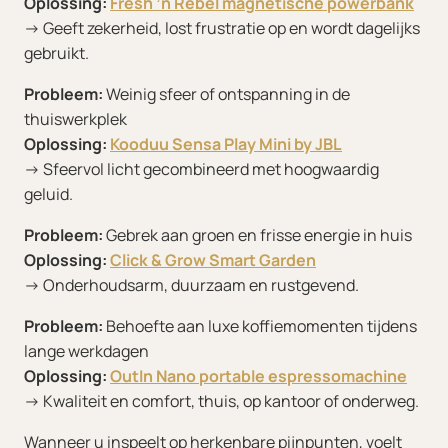
Oplossing:
Fresh ’n Rebel magnetische powerbank
→ Geeft zekerheid, lost frustratie op en wordt dagelijks
gebruikt.
Probleem:
Weinig sfeer of ontspanning in de
thuiswerkplek
Oplossing:
Kooduu Sensa Play Mini by JBL
→ Sfeervol licht gecombineerd met hoogwaardig
geluid.
Probleem:
Gebrek aan groen en frisse energie in huis
Oplossing:
Click & Grow Smart Garden
→ Onderhoudsarm, duurzaam en rustgevend.
Probleem:
Behoefte aan luxe koffiemomenten tijdens
lange werkdagen
Oplossing:
OutIn Nano portable espressomachine
→ Kwaliteit en comfort, thuis, op kantoor of onderweg.
Wanneer u inspeelt op herkenbare pijnpunten, voelt