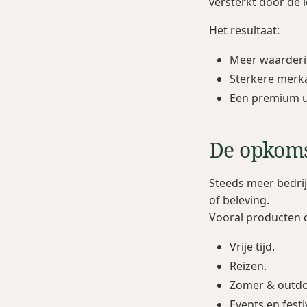
versterkt door de i
Het resultaat:
Meer waarderin
Sterkere merka
Een premium ui
De opkomst
Steeds meer bedrij
of beleving.
Vooral producten d
Vrije tijd.
Reizen.
Zomer & outdo
Events en festi