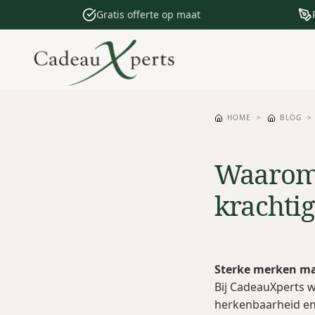
Gratis offerte op maat
HOME
>
BLOG
Waarom 
krachti
Sterke merken ma
Bij CadeauXperts
herkenbaarheid en 