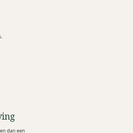
s.
ving
den dan een