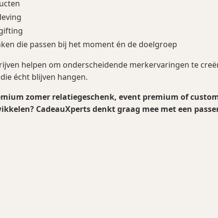
ducten
leving
ifting
nken die passen bij het moment én de doelgroep
drijven helpen om onderscheidende merkervaringen te cre
die écht blijven hangen.
remium zomer relatiegeschenk, event premium of custo
kkelen? CadeauXperts denkt graag mee met een passen