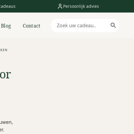
cadeaus
Persoonlijk advies
Blog
Contact
NKEN
or
ouwen,
r.