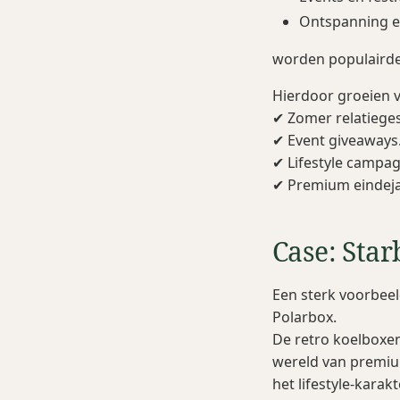
Ontspanning e
worden populairde
Hierdoor groeien v
✔ Zomer relatiege
✔ Event giveaways
✔ Lifestyle campa
✔ Premium eindej
Case: Star
Een sterk voorbee
Polarbox.
De retro koelboxe
wereld van premium
het lifestyle-karak