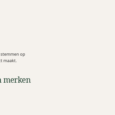
te stemmen op
ct maakt.
m merken