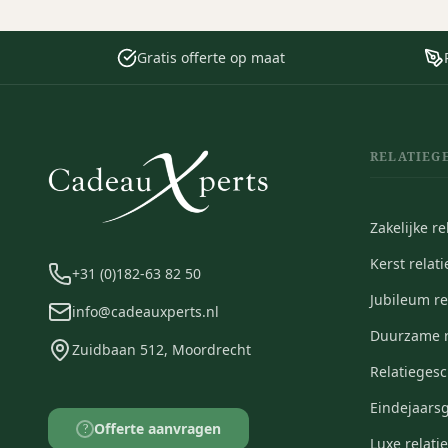
Gratis offerte op maat
RELATIEG
Zakelijke r
Kerst relat
+31 (0)182-63 82 50
Jubileum r
info@cadeauxperts.nl
Duurzame r
Zuidbaan 512, Moordrecht
Relatieges
Eindejaars
Offerte aanvragen
?
Luxe relat