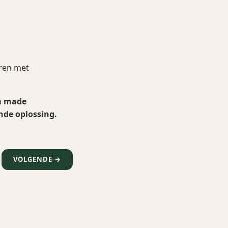
ëren met
m made
de oplossing.
VOLGENDE →