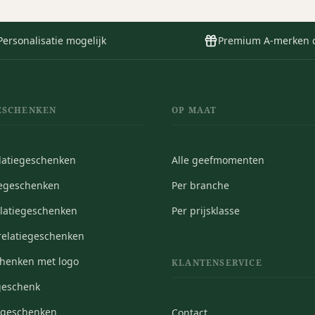
Personalisatie mogelijk
Premium A-merken 
ESCHENKEN
OP MAAT
elatiegeschenken
Alle geefmomenten
iegeschenken
Per branche
elatiegeschenken
Per prijsklasse
elatiegeschenken
chenken met logo
KLANTENSERVICE
geschenk
iegeschenken
Contact