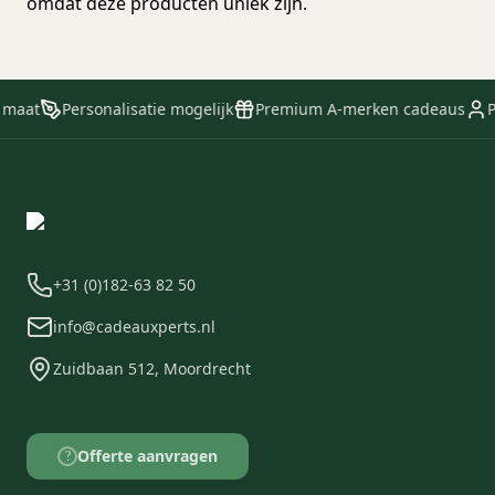
omdat deze producten uniek zijn.
 maat
Personalisatie mogelijk
Premium A-merken cadeaus
P
+31 (0)182-63 82 50
info@cadeauxperts.nl
Zuidbaan 512, Moordrecht
Offerte aanvragen
?