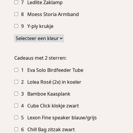
7 Ledlite Zaklamp
8 Moess Storia Armband
9 Y-ply krukje
Cadeaus met 2 sterren:
1 Eva Solo Birdfeeder Tube
2 Lolea Rosé (2x) in koeler
3 Bamboe Kaasplank
4 Cube Click klokje zwart
5 Lexon Fine speaker blauw/grijs
6 Chill Bag zitzak zwart