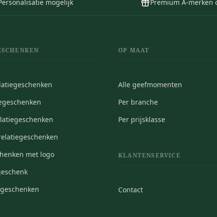
Personalisatie mogelijk
Premium A-merken 
ESCHENKEN
OP MAAT
elatiegeschenken
Alle geefmomenten
iegeschenken
Per branche
elatiegeschenken
Per prijsklasse
elatiegeschenken
chenken met logo
KLANTENSERVICE
geschenk
iegeschenken
Contact