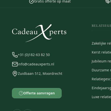
Gratis offerte op maat
RELATIEG
Zakelijke r
Kerst relat
+31 (0)182-63 82 50
Jubileum r
info@cadeauxperts.nl
Duurzame r
Zuidbaan 512, Moordrecht
Relatieges
Eindejaars
Offerte aanvragen
?
Luxe relat