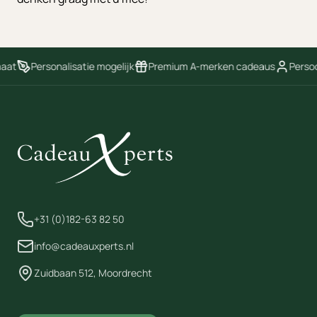
aat
Personalisatie mogelijk
Premium A-merken cadeaus
Persoon
+31 (0)182-63 82 50
info@cadeauxperts.nl
Zuidbaan 512, Moordrecht