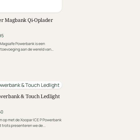
er Magbank Qi-Oplader
95
 Magsafe Powerbank is een
toevoeging aan de wereld van
rgievoorziening van...
werbank & Touch Ledlight
50
m op met de Xoopar ICE P Powerbank
trots presenteren we de...