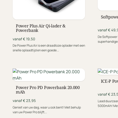
Softpow
Power Plus Air Qi-lader &
Powerbank
vanaf € 49,
De Softpower
vanaf € 19,50
superhandige 
De Power Plus Air is een draadloze oplader met een
draagbare ene
snelle oplaadtijd en een goede...
ICE-P Po
Power Pro PD Powerbank 20.000
mAh
vanaf € 23,
vanaf € 23,95
Laad duurzaa
5000mAh! Met 
Geniet van uw dag, waar u ook bent! Met behulp
van uw Power Pro blijft...