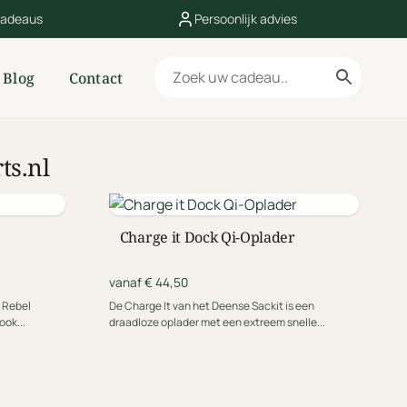
cadeaus
Persoonlijk advies
Blog
Contact
ts.nl
Charge it Dock Qi-Oplader
vanaf € 44,50
 Rebel
De Charge It van het Deense Sackit is een
ook...
draadloze oplader met een extreem snelle...