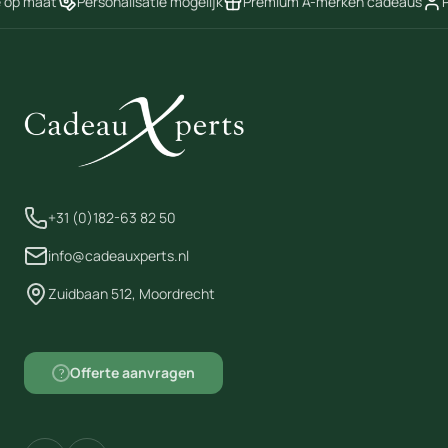
e op maat
Personalisatie mogelijk
Premium A-merken cadeaus
P
+31 (0)182-63 82 50
info@cadeauxperts.nl
Zuidbaan 512, Moordrecht
Offerte aanvragen
?