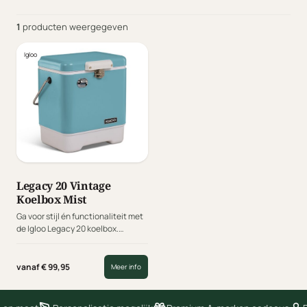
1
producten weergegeven
Igloo
Legacy 20 Vintage
Koelbox Mist
Ga voor stijl én functionaliteit met
de Igloo Legacy 20 koelbox.
Geïnspireerd op de iconische retro
koelers van vroeger, maar uitgerust
met hedendaagse technologie.
vanaf € 99,95
Meer info
Tijdloos design, moderne
prestaties!