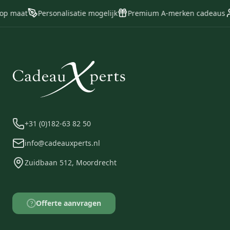
blijven doorgaan! Van muziek tot
 op maat
Personalisatie mogelijk
Premium A-merken cadeaus
podcasts, met deze draadloze
koptelefoon haalt u alles uit uw
favoriete audio!
+31 (0)182-63 82 50
info@cadeauxperts.nl
Zuidbaan 512, Moordrecht
Offerte aanvragen
?