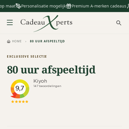
 op maat
Personalisatie mogelijk
Premium A-merken cadeaus
HOME
›
80 UUR AFSPEELTIJD
EXCLUSIEVE SELECTIE
80 uur afspeeltijd