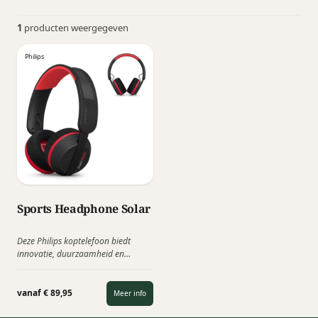
1
producten weergegeven
Philips
Sports Headphone Solar
Deze Philips koptelefoon biedt
innovatie, duurzaamheid en
uitstekend geluid, ideaal voor
milieubewuste gebruikers.
Fantastisch geluid om je dag mee te
vanaf € 89,95
Meer info
beginnen, en zonne-energie die
ervoor zorgt dat je nog lang kunt