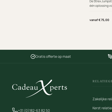
De Strex Jumpsta
één oplossing v
tool combineert 
powerbank, zakl
compact appara
vanaf € 75,00
Gratis offerte op maat
RELATIEG
Zakelijke r
Kerst relat
+31 (0)182-63 82 50