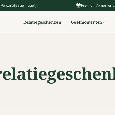
Personalisatie mogelijk
Premium A-merken 
Relatiegeschenken
Geefmomenten
relatiegeschen