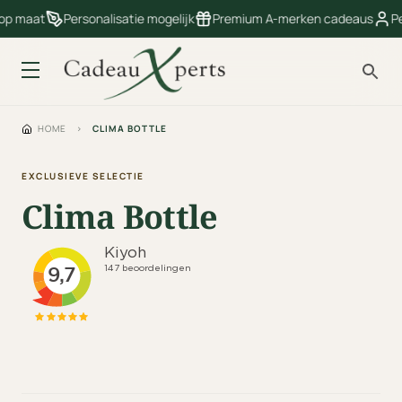
 op maat
Personalisatie mogelijk
Premium A-merken cadeaus
Pe
HOME
›
CLIMA BOTTLE
EXCLUSIEVE SELECTIE
Clima Bottle