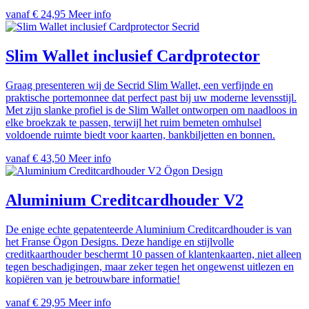
vanaf € 24,95
Meer info
Secrid
Slim Wallet inclusief Cardprotector
Graag presenteren wij de Secrid Slim Wallet, een verfijnde en
praktische portemonnee dat perfect past bij uw moderne levensstijl.
Met zijn slanke profiel is de Slim Wallet ontworpen om naadloos in
elke broekzak te passen, terwijl het ruim bemeten omhulsel
voldoende ruimte biedt voor kaarten, bankbiljetten en bonnen.
vanaf € 43,50
Meer info
Ögon Design
Aluminium Creditcardhouder V2
De enige echte gepatenteerde Aluminium Creditcardhouder is van
het Franse Ögon Designs. Deze handige en stijlvolle
creditkaarthouder beschermt 10 passen of klantenkaarten, niet alleen
tegen beschadigingen, maar zeker tegen het ongewenst uitlezen en
kopiëren van je betrouwbare informatie!
vanaf € 29,95
Meer info