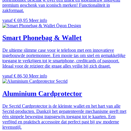
premium geschenk van iconisch merken! Functionaliteit in
zakformaat.
vanaf € 69,95
Meer info
Ögon Design
Smart Phonebag & Wallet
De ultieme slimme case voor je telefoon met een innovatieve
ingebouwde portemonnee. Een mooie tas om snel en gemakkelijke
toegang te verkrijgen tot je smartphone, creditcards of paspoort.
Ideaal voor de reiziger die graag alles veilig bij zich draagt.
vanaf € 86,50
Meer info
Secrid
Aluminium Cardprotector
De Secrid Cardprotector is de kleinste wallet en het hart van alle
Secrid-producten. Dankzij het gepatenteerde mechanisme geeft met
één simpele beweging trapsgewijs toegang tot je kaarten. Een
verfijnd en praktisch accessoire dat perfect past bij uw moderne
levensstijl.