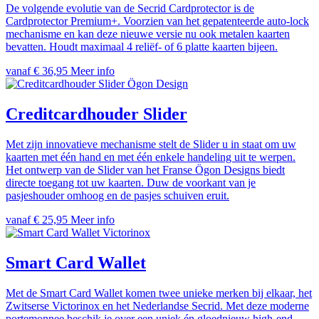
De volgende evolutie van de Secrid Cardprotector is de
Cardprotector Premium+. Voorzien van het gepatenteerde auto-lock
mechanisme en kan deze nieuwe versie nu ook metalen kaarten
bevatten. Houdt maximaal 4 reliëf- of 6 platte kaarten bijeen.
vanaf € 36,95
Meer info
Ögon Design
Creditcardhouder Slider
Met zijn innovatieve mechanisme stelt de Slider u in staat om uw
kaarten met één hand en met één enkele handeling uit te werpen.
Het ontwerp van de Slider van het Franse Ögon Designs biedt
directe toegang tot uw kaarten. Duw de voorkant van je
pasjeshouder omhoog en de pasjes schuiven eruit.
vanaf € 25,95
Meer info
Victorinox
Smart Card Wallet
Met de Smart Card Wallet komen twee unieke merken bij elkaar, het
Zwitserse Victorinox en het Nederlandse Secrid. Met deze moderne
portemonnee beschik je over een uniek én gloednieuw high-end