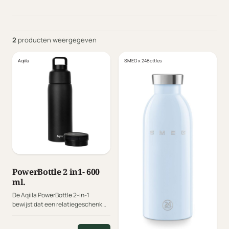
2
producten weergegeven
Aqiila
SMEG x 24Bottles
PowerBottle 2 in1- 600
ml.
De Aqiila PowerBottle 2-in-1
bewijst dat een relatiegeschenk
zowel stijlvol als functioneel kan
zijn. Deze premium drinkfles van