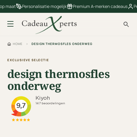
 op maat
Personalisatie mogelijk
Premium A-merken cadeaus
Pe
HOME
›
DESIGN THERMOSFLES ONDERWEG
EXCLUSIEVE SELECTIE
design thermosfles
onderweg