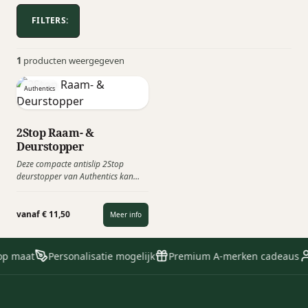
FILTERS:
1
producten weergegeven
Authentics
2Stop Raam- &
Deurstopper
Deze compacte antislip 2Stop
deurstopper van Authentics kan
universeel gebruikt worden. Het
stopt deuren en ramen op een
betrouwbare wijze en is geschikt
vanaf € 11,50
Meer info
voor elk oppervlak, van tapijt,
parket tot tegels.
op maat
Personalisatie mogelijk
Premium A-merken cadeaus