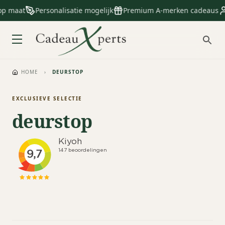
op maat
Personalisatie mogelijk
Premium A-merken cadeaus
HOME
›
DEURSTOP
EXCLUSIEVE SELECTIE
deurstop