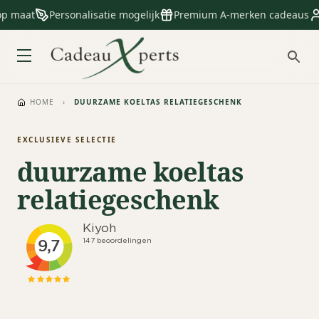
op maat
Personalisatie mogelijk
Premium A-merken cadeaus
HOME
›
DUURZAME KOELTAS RELATIEGESCHENK
EXCLUSIEVE SELECTIE
duurzame koeltas
relatiegeschenk