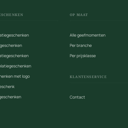
ESCHENKEN
OP MAAT
elatiegeschenken
Alle geefmomenten
iegeschenken
Per branche
latiegeschenken
Per prijsklasse
elatiegeschenken
henken met logo
KLANTENSERVICE
geschenk
egeschenken
Contact