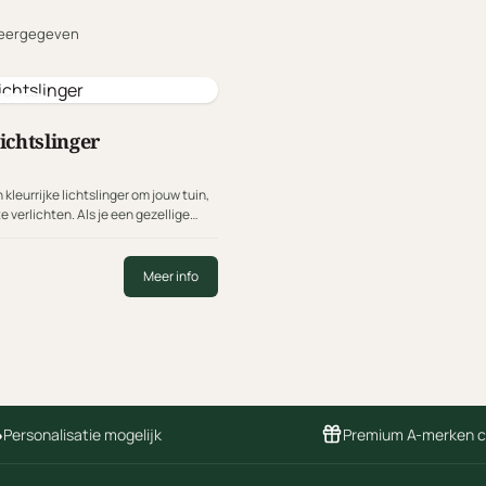
eergegeven
 Lights
ichtslinger
 kleurrijke lichtslinger om jouw tuin,
e verlichten. Als je een gezellige
wilt creëren, bieden de Cotton Ball
 combinatie van functionaliteit en
Meer info
Personalisatie mogelijk
Premium A-merken 