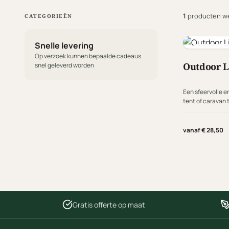
1
producten w
CATEGORIEËN
Snelle levering
Cotton Ball
Op verzoek kunnen bepaalde cadeaus
Outdoor L
snel geleverd worden
Een sfeervolle en
tent of caravan t
sfeer in de tuin 
Lights de ideale
stijl.
vanaf € 28,50
Gratis offerte op maat