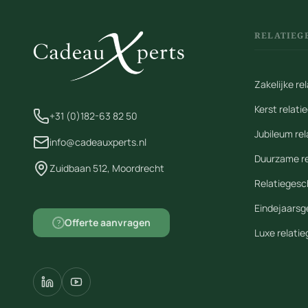
RELATIEG
Zakelijke r
Kerst relat
+31 (0)182-63 82 50
Jubileum re
info@cadeauxperts.nl
Duurzame r
Zuidbaan 512, Moordrecht
Relatiegesc
Eindejaars
Offerte aanvragen
?
Luxe relati