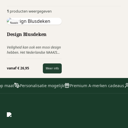
1
producten weergegeven
Naaais
Design Blusdeken
Veiligheid kan ook een mooi design
hebben. Het Nederlandse NAAAIS
komt nu met een aparte lijn
blusdekens. Dit Hollandse bedrijf
heeft de handen ineengeslagen om
vanaf € 26,95
Meer info
een nieuwe lijn brandveiligheid
producten te creëren; een design
blusdeken!
op maat
Personalisatie mogelijk
Premium A-merken cadeaus