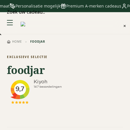
 maat
Personalisatie mogelijk
Premium A-merken cadeaus
Pe
Zoek uw cadeau..
×
HOME
›
FOODJAR
EXCLUSIEVE SELECTIE
foodjar