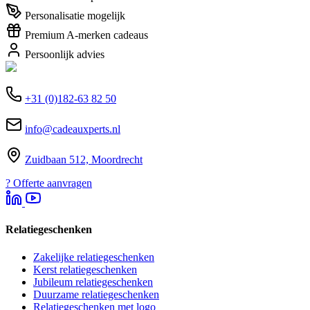
Personalisatie mogelijk
Premium A-merken cadeaus
Persoonlijk advies
+31 (0)182-63 82 50
info@cadeauxperts.nl
Zuidbaan 512, Moordrecht
?
Offerte aanvragen
Relatiegeschenken
Zakelijke relatiegeschenken
Kerst relatiegeschenken
Jubileum relatiegeschenken
Duurzame relatiegeschenken
Relatiegeschenken met logo