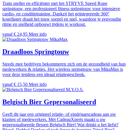
Train sneller en efficiënter met het STRYVE Speed Rope
springtouw, een professioneel fitness springtouw voor intensieve
cardio- en conditietraining. Dankzij het geïntegreerde 360°
kogellager draait het touw soepel en snel, waardoor je eenvoudig
ritme en snelheid opbouwt tijdens je workout.
vanaf € 24,95
Meer info
MikaMax
Draadloos Springtouw
Steeds mee bedrijven bekommeren zich om de gezondheid van hun
medewerkers & relaties. Het wireless springtouw van MikaMax is
voor deze tendens een ideaal relatiegeschenk.
vanaf € 15,50
Meer info
M.Y.O.S.
Belgisch Bier Gepersonaliseerd
Geeft dit jaar een origineel relatie- of eindejaarscadeau aan uw
klanten of medewerkers. Met CadeauXperts maakt u uw
gepersonaliseerde flessen Belgisch Bier! Wat drinkt u het liefst?
Blond, Dubbel Donker of toch liever de hoppige Tripel Bier?