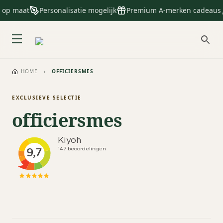
e op maat
Personalisatie mogelijk
Premium A-merken cadeaus
HOME
›
OFFICIERSMES
EXCLUSIEVE SELECTIE
officiersmes