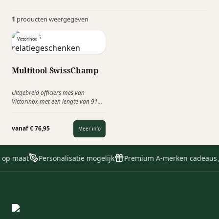
1
producten weergegeven
Victorinox
Multitool SwissChamp
Uitgebreid officiers mes van
Victorinox met een lengte van 91
mm als alle functies zijn ingeklapt.
Deze zakmessen hebben de
belangrijkste functies om alle
vanaf € 76,95
Meer info
praktische zaken te kunnen klaren.
e op maat
Personalisatie mogelijk
Premium A-merken cadeaus