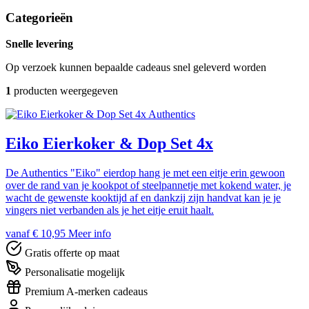
Categorieën
Snelle levering
Op verzoek kunnen bepaalde cadeaus snel geleverd worden
1
producten weergegeven
Authentics
Eiko Eierkoker & Dop Set 4x
De Authentics "Eiko" eierdop hang je met een eitje erin gewoon
over de rand van je kookpot of steelpannetje met kokend water, je
wacht de gewenste kooktijd af en dankzij zijn handvat kan je je
vingers niet verbanden als je het eitje eruit haalt.
vanaf € 10,95
Meer info
Gratis offerte op maat
Personalisatie mogelijk
Premium A-merken cadeaus