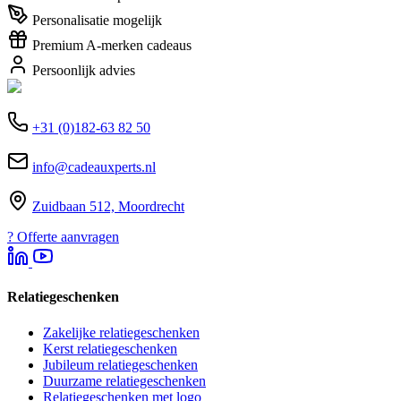
Personalisatie mogelijk
Premium A-merken cadeaus
Persoonlijk advies
+31 (0)182-63 82 50
info@cadeauxperts.nl
Zuidbaan 512, Moordrecht
?
Offerte aanvragen
Relatiegeschenken
Zakelijke relatiegeschenken
Kerst relatiegeschenken
Jubileum relatiegeschenken
Duurzame relatiegeschenken
Relatiegeschenken met logo