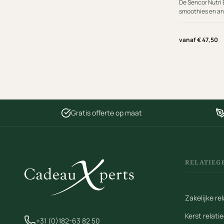
De Sencor Nutri B
smoothies en an
worden gemengd;
Wil je graag ge
blenders maken h
vanaf € 47,50
eenvoudig. Met é
resultaten in e
Gratis offerte op maat
RELATIEG
Zakelijke r
Kerst relat
+31 (0)182-63 82 50