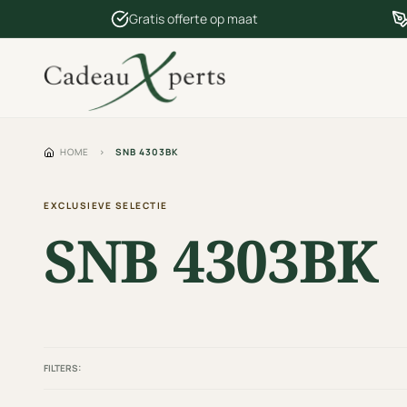
Gratis offerte op maat
HOME
›
SNB 4303BK
EXCLUSIEVE SELECTIE
SNB 4303BK
FILTERS: