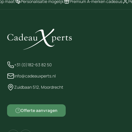
op maat
Personalisatie mogelijk
Premium A-merken cadeaus
Per
+31 (0)182-63 82 50
info@cadeauxperts.nl
Zuidbaan 512, Moordrecht
Offerte aanvragen
?