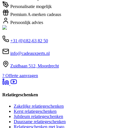
Personalisatie mogelijk
Premium A-merken cadeaus
Persoonlijk advies
+31 (0)182-63 82 50
info@cadeauxperts.nl
Zuidbaan 512, Moordrecht
?
Offerte aanvragen
Relatiegeschenken
Zakelijke relatiegeschenken
Kerst relatiegeschenken
Jubileum relatiegeschenken
Duurzame relatiegeschenken
Relatiegeschenken met logo