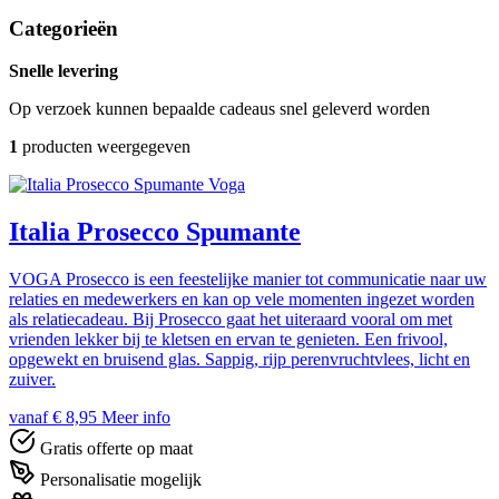
Categorieën
Snelle levering
Op verzoek kunnen bepaalde cadeaus snel geleverd worden
1
producten weergegeven
Voga
Italia Prosecco Spumante
VOGA Prosecco is een feestelijke manier tot communicatie naar uw
relaties en medewerkers en kan op vele momenten ingezet worden
als relatiecadeau. Bij Prosecco gaat het uiteraard vooral om met
vrienden lekker bij te kletsen en ervan te genieten. Een frivool,
opgewekt en bruisend glas. Sappig, rijp perenvruchtvlees, licht en
zuiver.
vanaf € 8,95
Meer info
Gratis offerte op maat
Personalisatie mogelijk