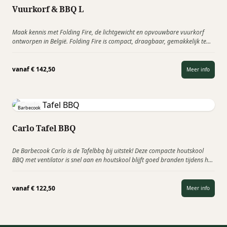
Vuurkorf & BBQ L
Maak kennis met Folding Fire, de lichtgewicht en opvouwbare vuurkorf
ontworpen in België. Folding Fire is compact, draagbaar, gemakkelijk te
gebruiken en een must voor al je outdoor…
vanaf
€
142,50
Meer info
Barbecook
Carlo Tafel BBQ
De Barbecook Carlo is de Tafelbbq bij uitstek! Deze compacte houtskool
BBQ met ventilator is snel aan en houtskool blijft goed branden tijdens het
barbecueën. Plaats de houtskool…
vanaf
€
122,50
Meer info