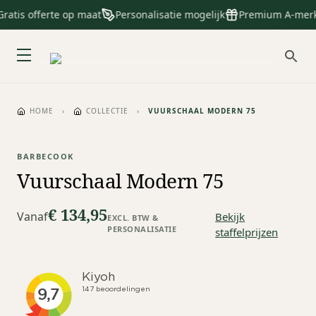
atis offerte op maat
Personalisatie mogelijk
Premium A-merke
HOME
›
COLLECTIE
›
VUURSCHAAL MODERN 75
BARBECOOK
Vuurschaal Modern 75
€ 134,95
Vanaf
Bekijk
EXCL. BTW &
PERSONALISATIE
staffelprijzen