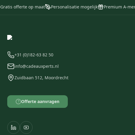
ratis offerte op maat
Personalisatie mogelijk
Premium A-merk
+31 (0)182-63 82 50
info@cadeauxperts.nl
Zuidbaan 512, Moordrecht
Offerte aanvragen
?