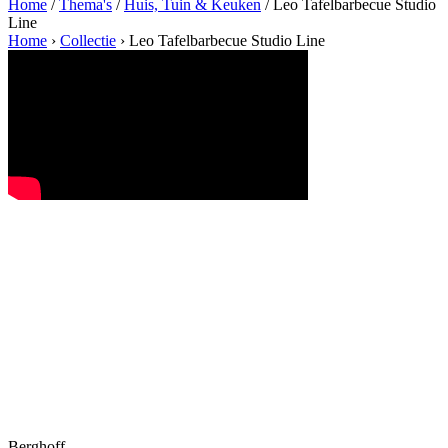
Home
/
Thema's
/
Huis, Tuin & Keuken
/ Leo Tafelbarbecue Studio
Line
Home
›
Collectie
›
Leo Tafelbarbecue Studio Line
Berghoff