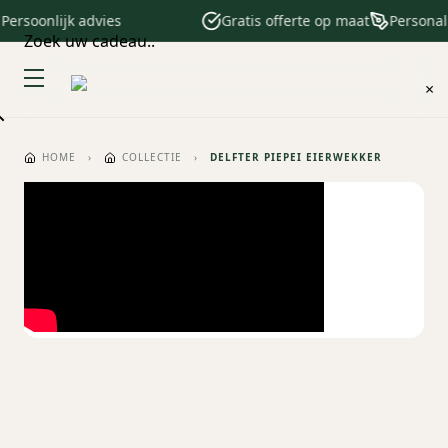
ersoonlijk advies
Gratis offerte op maat
Personalis
Zoek uw cadeau..
×
HOME
›
COLLECTIE
›
DELFTER PIEPEI EIERWEKKER