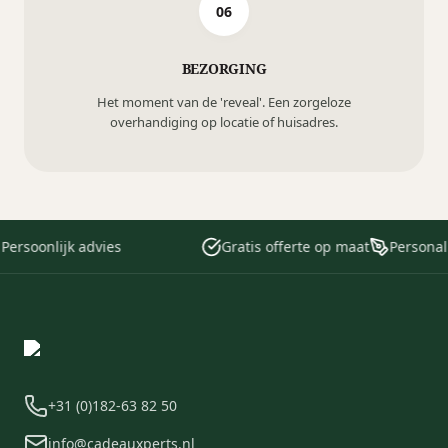
06
BEZORGING
Het moment van de 'reveal'. Een zorgeloze
overhandiging op locatie of huisadres.
ersoonlijk advies
Gratis offerte op maat
Personalis
+31 (0)182-63 82 50
info@cadeauxperts.nl