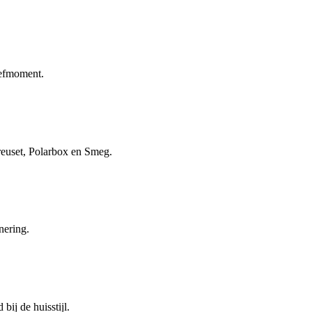
eefmoment.
reuset, Polarbox en Smeg.
nering.
ij de huisstijl.