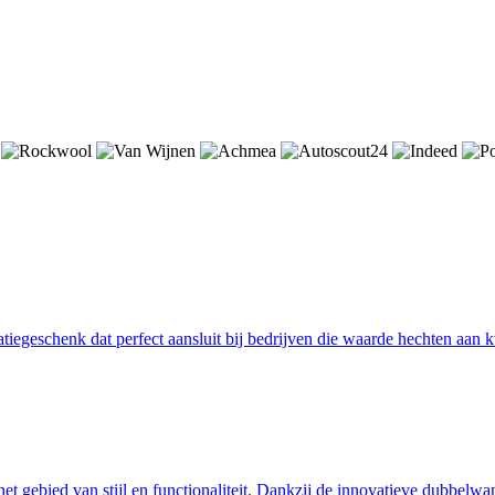
tiegeschenk dat perfect aansluit bij bedrijven die waarde hechten aa
ebied van stijl en functionaliteit. Dankzij de innovatieve dubbelwandi