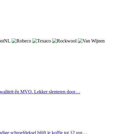
n kwaliteit én MVO. Lekker slenteren door…
ge schroefdeksel blijft je koffie tot 12 uur…