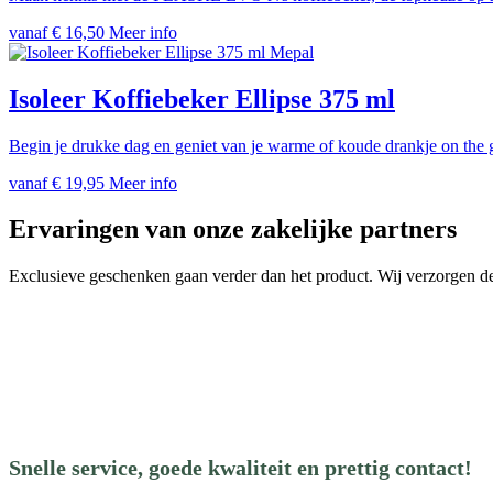
vanaf
€
16,50
Meer info
Mepal
Isoleer Koffiebeker Ellipse 375 ml
Begin je drukke dag en geniet van je warme of koude drankje on the
vanaf
€
19,95
Meer info
Ervaringen van onze zakelijke partners
Exclusieve geschenken gaan verder dan het product. Wij verzorgen de 
Snelle service, goede kwaliteit en prettig contact!