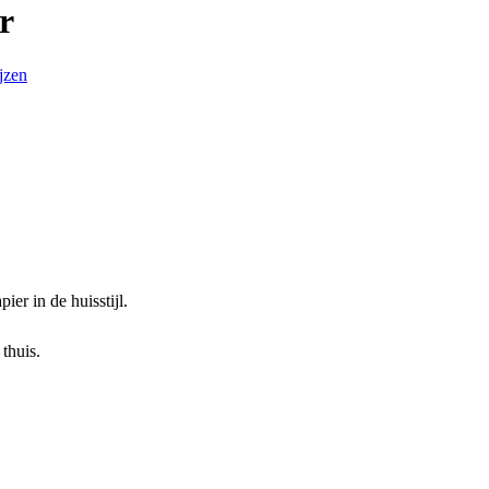
r
ijzen
er in de huisstijl.
thuis.