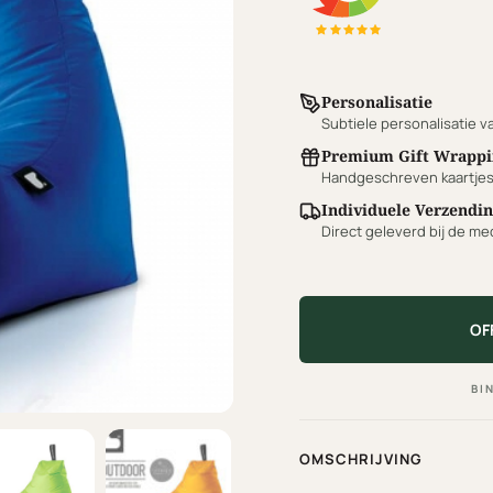
Personalisatie
Subtiele personalisatie va
Premium Gift Wrappi
Handgeschreven kaartjes e
Individuele Verzendi
Direct geleverd bij de med
OF
BI
OMSCHRIJVING