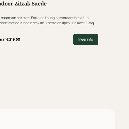
ndoor Zitzak Suede
 naam van het merk Extreme Lounging verraadt het al! Je
eëert met de B-bag zitzak dé ultieme chillplek! De luxe B-Bag
ghty-B zitzak, in een knuffelzachte suede…
anaf
€
219,50
Meer info