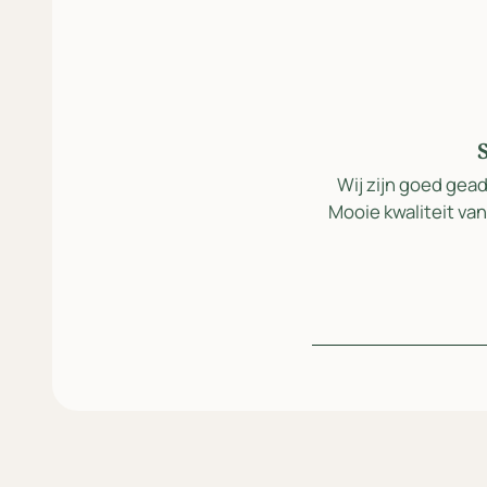
S
ns personeel. Het contact met Ton
Wij zijn goed ge
et logo. Ook een zeer korte levertijd
Mooie kwaliteit van
kke [...]