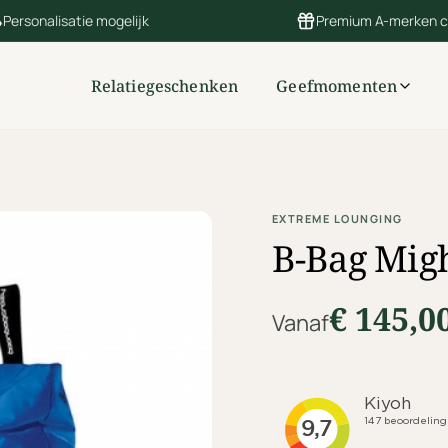
Personalisatie mogelijk
Premium A-merken 
Relatiegeschenken
Geefmomenten
EXTREME LOUNGING
B-Bag Migh
€ 145,0
Vanaf