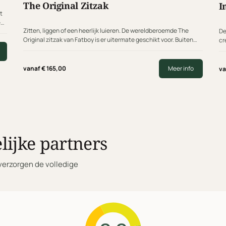
The Original Zitzak
I
t
e
Zitten, liggen of een heerlijk luieren. De wereldberoemde The
De
Original zitzak van Fatboy is er uitermate geschikt voor. Buiten
cr
het feit dat hij heerlijk zit, is hij uitgegroeid…
Mi
vanaf
€
165,00
Meer info
v
lijke partners
verzorgen de volledige