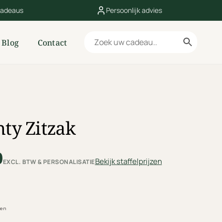
cadeaus
Persoonlijk advies
Blog
Contact
ty Zitzak
0
Bekijk staffelprijzen
EXCL. BTW & PERSONALISATIE