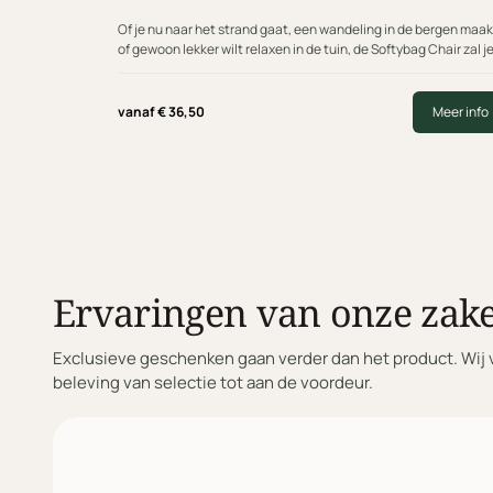
Of je nu naar het strand gaat, een wandeling in de bergen maak
of gewoon lekker wilt relaxen in de tuin, de Softybag Chair zal j
favoriete metgezel…
vanaf
€
36,50
Meer info
Ervaringen van onze zake
Exclusieve geschenken gaan verder dan het product. Wij 
beleving van selectie tot aan de voordeur.