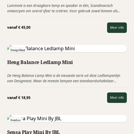
Luminote is een draagbare lamp en speaker in één, Scandinavisch
ontworpen om overal sfeer te creëren. Voor gebruik zowel binnen als
buiten, gemakkelijk te verplaatsen en mee te…
vanaf
€
45,00
Meer info
DesignNest
Heng Balance Ledlamp Mini
De Heng Balance Lamp Mini is de nieuwste serie uit deze Ledlampenlijn
van Designnest. Waar de meeste lampen een standaardschakelaar
hebben, wordt de Heng Balance Lamp mini bestuurd…
vanaf
€
18,95
Meer info
Kooduu
Sensa Play Mini By JBL