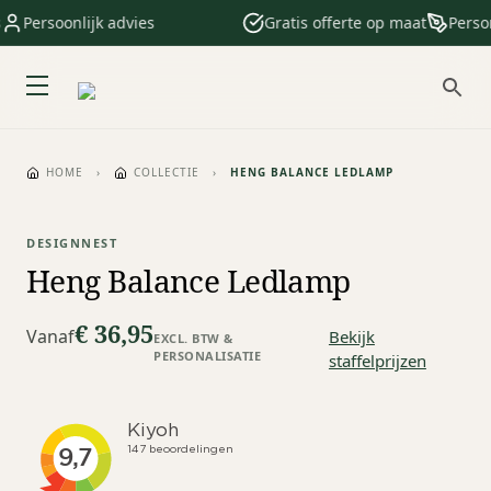
Persoonlijk advies
Gratis offerte op maat
Persona
HOME
›
COLLECTIE
›
HENG BALANCE LEDLAMP
DESIGNNEST
Heng Balance Ledlamp
€ 36,95
Vanaf
Bekijk
EXCL. BTW &
PERSONALISATIE
staffelprijzen