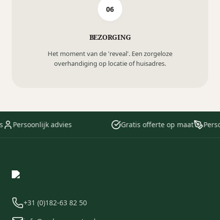
06
BEZORGING
Het moment van de 'reveal'. Een zorgeloze
overhandiging op locatie of huisadres.
Persoonlijk advies
Gratis offerte op maat
Person
+31 (0)182-63 82 50