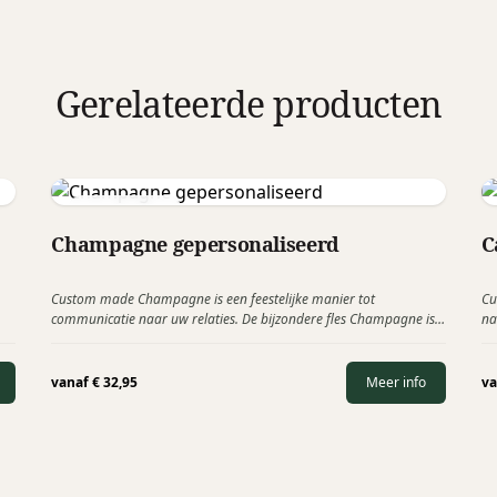
Gerelateerde producten
Baron Fuenté
Champagne gepersonaliseerd
C
Custom made Champagne is een feestelijke manier tot
Cu
communicatie naar uw relaties. De bijzondere fles Champagne is
na
al…
volledig voorzien van uw bedrijfslogo of foto, een uniek en fraai…
of
vanaf
€
32,95
Meer info
v