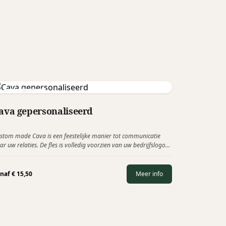
Cava Movisa
ava gepersonaliseerd
stom made Cava is een feestelijke manier tot communicatie
ar uw relaties. De fles is volledig voorzien van uw bedrijfslogo
 foto. Een creatieve manier om vreugdevol herinnerd…
anaf
€
15,50
Meer info