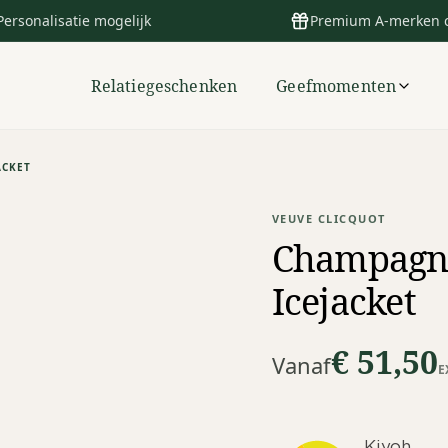
Personalisatie mogelijk
Premium A-merken 
Relatiegeschenken
Geefmomenten
ACKET
VEUVE CLICQUOT
Champagne
Icejacket
€ 51,50
Vanaf
E