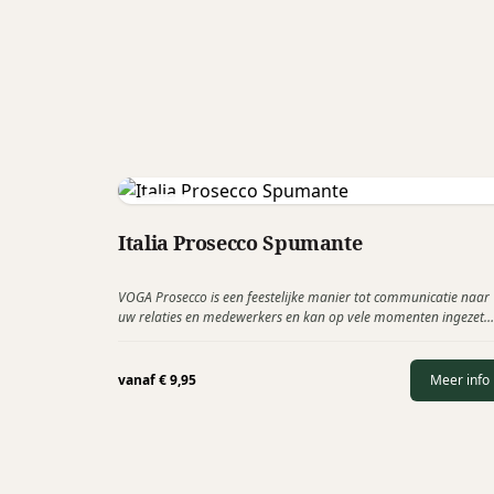
Voga
Italia Prosecco Spumante
VOGA Prosecco is een feestelijke manier tot communicatie naar
uw relaties en medewerkers en kan op vele momenten ingezet
worden als relatiecadeau. Bij Prosecco gaat het uiteraard voor
vanaf
€
9,95
Meer info