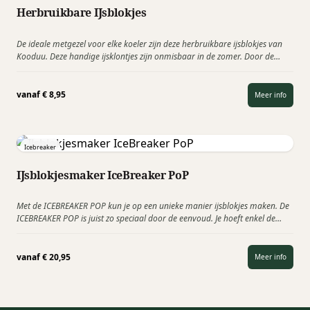
Herbruikbare IJsblokjes
De ideale metgezel voor elke koeler zijn deze herbruikbare ijsblokjes van
Kooduu. Deze handige ijsklontjes zijn onmisbaar in de zomer. Door de
voedselveilige kunststof buitenkant kan de vloeistof…
vanaf
€
8,95
Meer info
Icebreaker
IJsblokjesmaker IceBreaker PoP
Met de ICEBREAKER POP kun je op een unieke manier ijsblokjes maken. De
ICEBREAKER POP is juist zo speciaal door de eenvoud. Je hoeft enkel de
twee hendels…
vanaf
€
20,95
Meer info