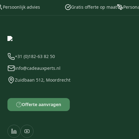
Persoonlijk advies
Gratis offerte op maat
Personali
+31 (0)182-63 82 50
info@cadeauxperts.nl
Zuidbaan 512, Moordrecht
Offerte aanvragen
?