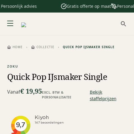
ersoonlijk advies
Gratis offerte op maat
Personalis
HOME
›
COLLECTIE
›
QUICK POP IJSMAKER SINGLE
ZOKU
Quick Pop IJsmaker Single
€ 19,95
Vanaf
Bekijk
EXCL. BTW &
PERSONALISATIE
staffelprijzen